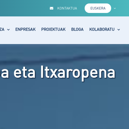
KONTAKTUA
EUSKERA
ZA
ENPRESAK
PROIEKTUAK
BLOGA
KOLABORATU
oa eta Itxaropena