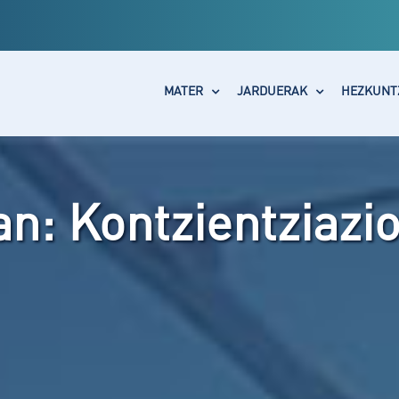
MATER
JARDUERAK
HEZKUNT
n: Kontzientziazi