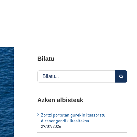
Bilatu
Search
for:
Azken albisteak
Zortzi portutan gurekin itsasoratu
direnengandik ikasitakoa
29/07/2026