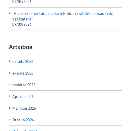
07/04/2026
“Atzerriko merkataritzako teknikari izatetik artisau txiki
bat izatera”
09/03/2026
Artxiboa
uztaila 2026
ekaina 2026
maiatza 2026
Apirila 2026
Martxoa 2026
Otsaila 2026