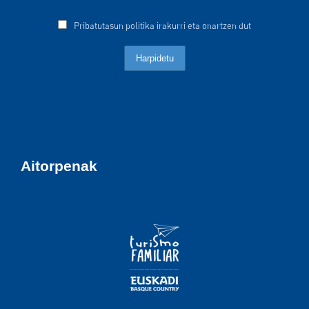
Pribatutasun politika irakurri eta onartzen dut
Aitorpenak