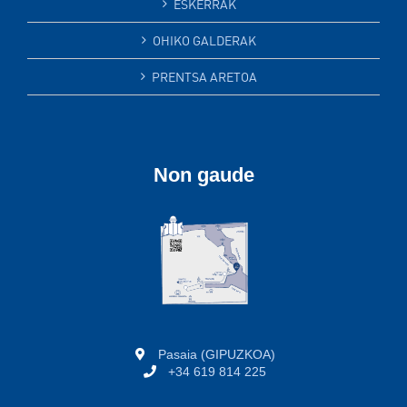
ESKERRAK
OHIKO GALDERAK
PRENTSA ARETOA
Non gaude
Pasaia (GIPUZKOA)
+34 619 814 225