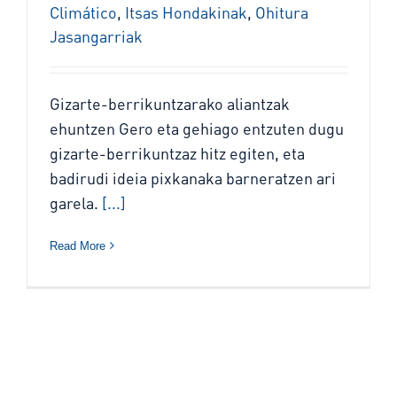
Climático
,
Itsas Hondakinak
,
Ohitura
Jasangarriak
Gizarte-berrikuntzarako aliantzak
ehuntzen Gero eta gehiago entzuten dugu
gizarte-berrikuntzaz hitz egiten, eta
badirudi ideia pixkanaka barneratzen ari
garela.
[...]
Read More