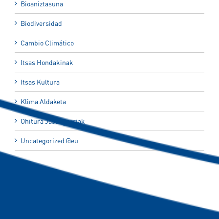
Bioaniztasuna
Biodiversidad
Cambio Climático
Itsas Hondakinak
Itsas Kultura
Klima Aldaketa
Ohitura Jasangarriak
Uncategorized @eu