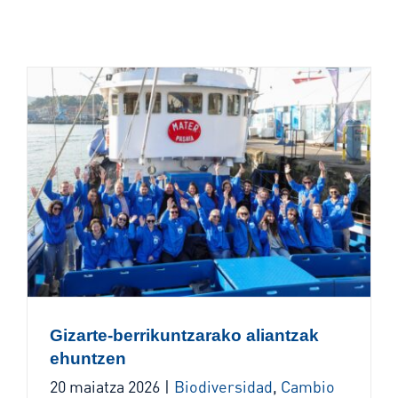
Gizarte-berrikuntzarako aliantzak
ehuntzen
20 maiatza 2026
|
Biodiversidad
,
Cambio