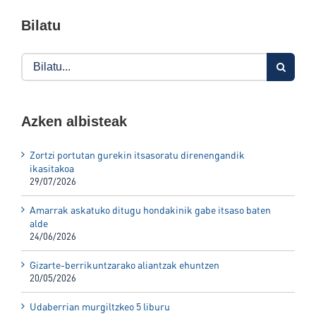
Bilatu
Search
for:
Azken albisteak
Zortzi portutan gurekin itsasoratu direnengandik
ikasitakoa
29/07/2026
Amarrak askatuko ditugu hondakinik gabe itsaso baten
alde
24/06/2026
Gizarte-berrikuntzarako aliantzak ehuntzen
20/05/2026
Udaberrian murgiltzkeo 5 liburu