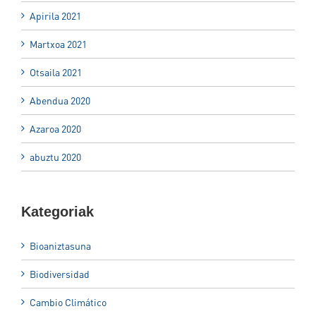
Apirila 2021
Martxoa 2021
Otsaila 2021
Abendua 2020
Azaroa 2020
abuztu 2020
Kategoriak
Bioaniztasuna
Biodiversidad
Cambio Climático