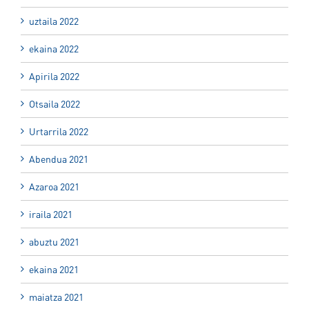
uztaila 2022
ekaina 2022
Apirila 2022
Otsaila 2022
Urtarrila 2022
Abendua 2021
Azaroa 2021
iraila 2021
abuztu 2021
ekaina 2021
maiatza 2021