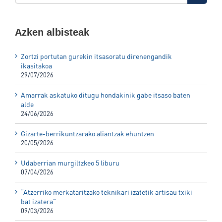
Azken albisteak
Zortzi portutan gurekin itsasoratu direnengandik
ikasitakoa
29/07/2026
Amarrak askatuko ditugu hondakinik gabe itsaso baten
alde
24/06/2026
Gizarte-berrikuntzarako aliantzak ehuntzen
20/05/2026
Udaberrian murgiltzkeo 5 liburu
07/04/2026
“Atzerriko merkataritzako teknikari izatetik artisau txiki
bat izatera”
09/03/2026