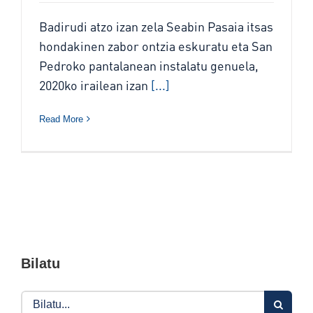
Badirudi atzo izan zela Seabin Pasaia itsas
hondakinen zabor ontzia eskuratu eta San
Pedroko pantalanean instalatu genuela,
2020ko irailean izan
[...]
Read More
Bilatu
Search
for: