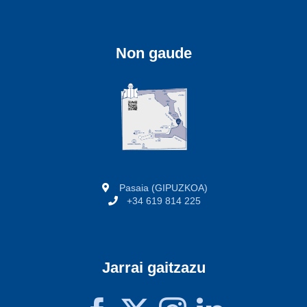
Non gaude
Pasaia (GIPUZKOA)
+34 619 814 225
Jarrai gaitzazu