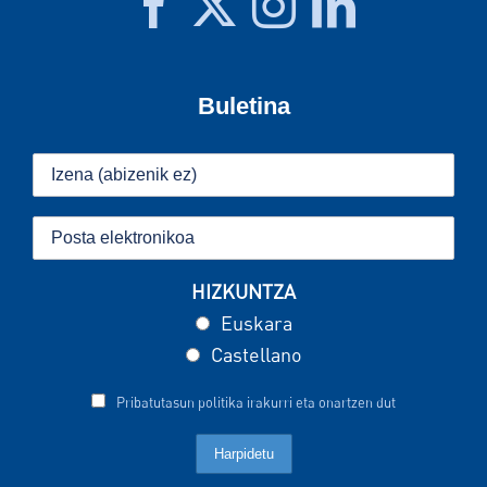
Buletina
HIZKUNTZA
Euskara
Castellano
Pribatutasun politika irakurri eta onartzen dut