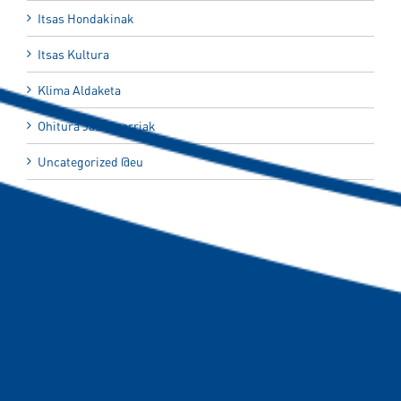
Itsas Hondakinak
Itsas Kultura
Klima Aldaketa
Ohitura Jasangarriak
Uncategorized @eu