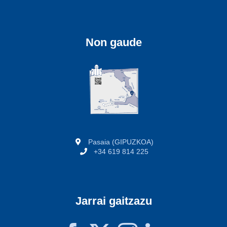
Non gaude
Pasaia (GIPUZKOA)
+34 619 814 225
Jarrai gaitzazu