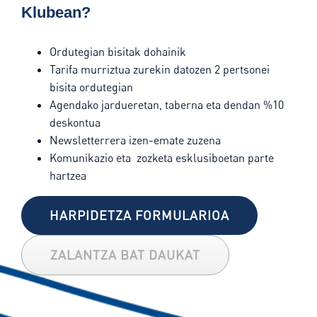
Klubean?
Ordutegian bisitak dohainik
Tarifa murriztua zurekin datozen 2 pertsonei
bisita ordutegian
Agendako jardueretan, taberna eta dendan %10
deskontua
Newsletterrera izen-emate zuzena
Komunikazio eta zozketa esklusiboetan parte
hartzea
HARPIDETZA FORMULARIOA
ZALANTZA BAT DAUKAT