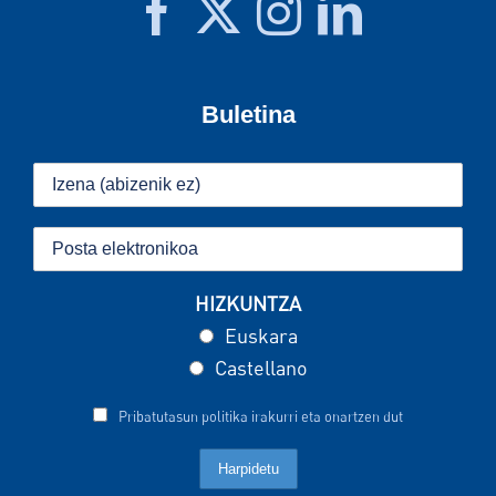
Buletina
HIZKUNTZA
Euskara
Castellano
Pribatutasun politika irakurri eta onartzen dut