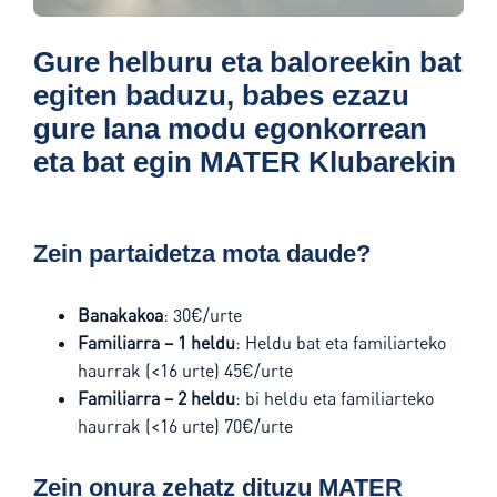
Gure helburu eta baloreekin bat
egiten baduzu, babes ezazu
gure lana modu egonkorrean
eta bat egin MATER Klubarekin
Zein partaidetza mota daude?
Banakakoa
: 30€/urte
Familiarra – 1 heldu
: Heldu bat eta familiarteko
haurrak (<16 urte) 45€/urte
Familiarra – 2 heldu
: bi heldu eta familiarteko
haurrak (<16 urte) 70€/urte
Zein onura zehatz dituzu MATER