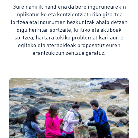
Gure nahirik handiena da bere ingurunearekin
inplikaturiko eta kontzientziaturiko gizartea
lortzea eta ingurumen hezkuntzak ahalbidetzen
digu herritar sortzaile, kritiko eta aktiboak
sortzea, hartara tokiko problematikari aurre
egiteko eta aterabideak proposatuz euren
erantzukizun zentzua garatuz.