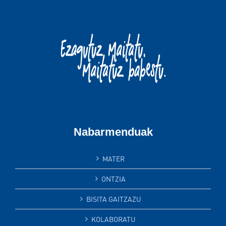
Nabarmenduak
MATER
ONTZIA
BISITA GAITZAZU
KOLABORATU