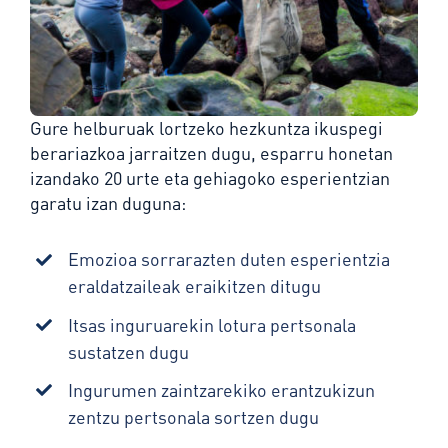
Gure helburuak lortzeko hezkuntza ikuspegi
berariazkoa jarraitzen dugu, esparru honetan
izandako 20 urte eta gehiagoko esperientzian
garatu izan duguna:
Emozioa sorrarazten duten esperientzia
eraldatzaileak eraikitzen ditugu
Itsas inguruarekin lotura pertsonala
sustatzen dugu
Ingurumen zaintzarekiko erantzukizun
zentzu pertsonala sortzen dugu