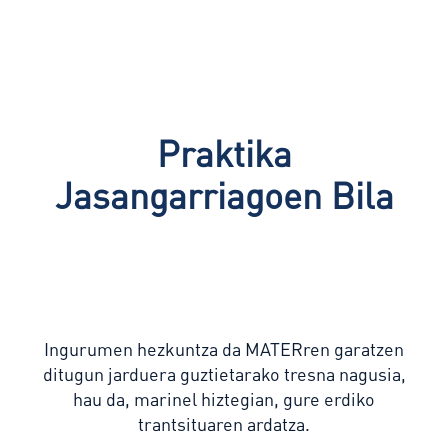
Praktika
Jasangarriagoen Bila
Ingurumen hezkuntza da MATERren garatzen
ditugun jarduera guztietarako tresna nagusia,
hau da, marinel hiztegian, gure erdiko
trantsituaren ardatza.