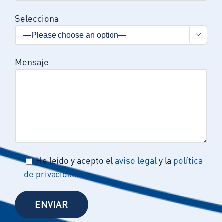
Selecciona

Mensaje
He leído y acepto el
aviso legal
y la
política
de privacidad
.