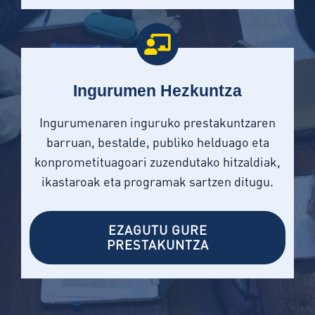
Ingurumen Hezkuntza
Ingurumenaren inguruko prestakuntzaren
barruan, bestalde, publiko helduago eta
konprometituagoari zuzendutako hitzaldiak,
ikastaroak eta programak sartzen ditugu.
EZAGUTU GURE
PRESTAKUNTZA