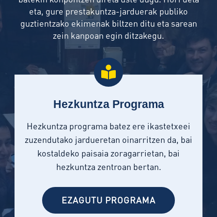
eta, gure prestakuntza-jarduerak publiko
guztientzako ekimenak biltzen ditu eta sarean
zein kanpoan egin ditzakegu.
Hezkuntza Programa
Hezkuntza programa batez ere ikastetxeei
zuzendutako jardueretan oinarritzen da, bai
kostaldeko paisaia zoragarrietan, bai
hezkuntza zentroan bertan.
EZAGUTU PROGRAMA