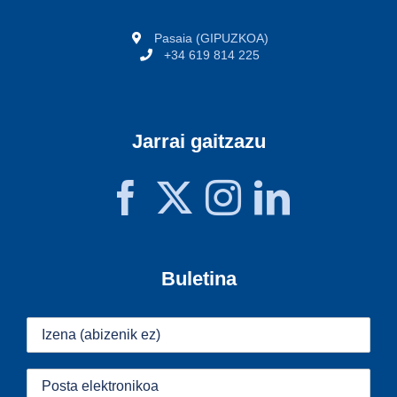
Pasaia (GIPUZKOA)
+34 619 814 225
Jarrai gaitzazu
Buletina