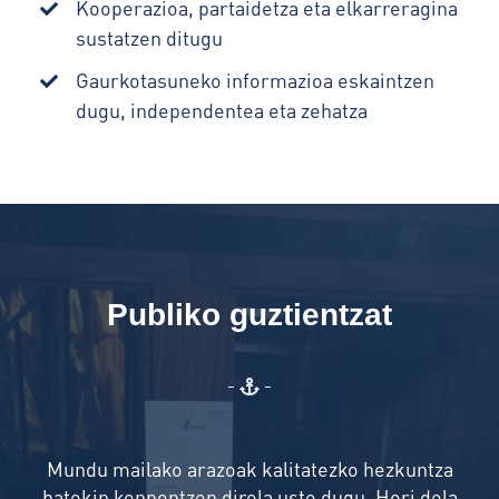
Kooperazioa, partaidetza eta elkarreragina
sustatzen ditugu
Gaurkotasuneko informazioa eskaintzen
dugu, independentea eta zehatza
Publiko guztientzat
Mundu mailako arazoak kalitatezko hezkuntza
batekin konpontzen direla uste dugu. Hori dela