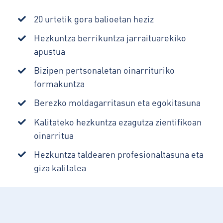
20 urtetik gora balioetan heziz
Hezkuntza berrikuntza jarraituarekiko
apustua
Bizipen pertsonaletan oinarrituriko
formakuntza
Berezko moldagarritasun eta egokitasuna
Kalitateko hezkuntza ezagutza zientifikoan
oinarritua
Hezkuntza taldearen profesionaltasuna eta
giza kalitatea