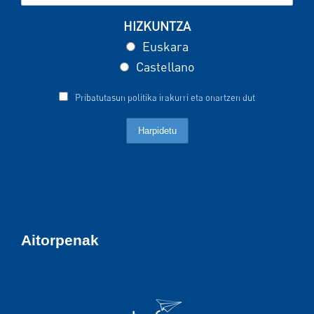
HIZKUNTZA
Euskara
Castellano
Pribatutasun politika irakurri eta onartzen dut
Aitorpenak