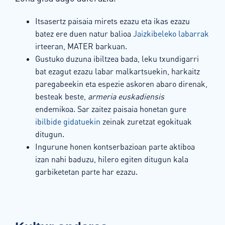
Itsasertz paisaia mirets ezazu eta ikas ezazu
batez ere duen natur balioa
Jaizkibeleko labarrak
irteeran, MATER barkuan.
Gustuko duzuna ibiltzea bada, leku txundigarri
bat ezagut ezazu labar malkartsuekin, harkaitz
paregabeekin eta espezie askoren abaro direnak,
besteak beste,
armeria euskadiensis
endemikoa. Sar zaitez paisaia honetan gure
ibilbide gidatuekin
zeinak zuretzat egokituak
ditugun.
Ingurune honen kontserbazioan parte aktiboa
izan nahi baduzu, hilero egiten ditugun kala
garbiketetan parte har ezazu.