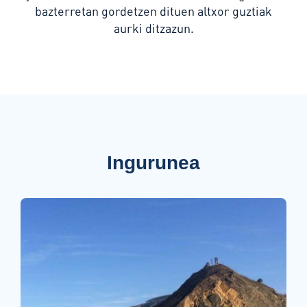
bazterretan gordetzen dituen altxor guztiak
aurki ditzazun
.
Ingurunea