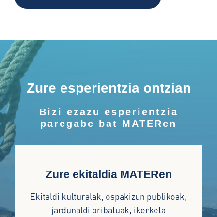
Zure esperientzia ontzian
Bizi ezazu esperientzia
paregabe bat MATERen
Zure ekitaldia MATERen
Ekitaldi kulturalak, ospakizun publikoak,
jardunaldi pribatuak, ikerketa