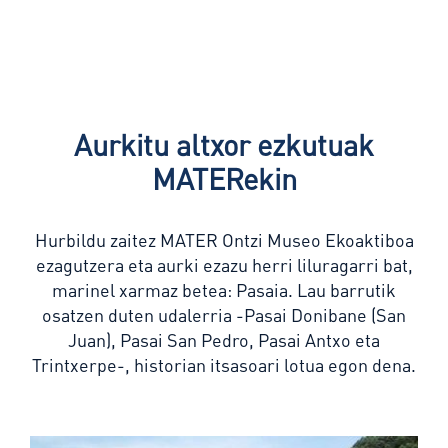
Aurkitu altxor ezkutuak
MATERekin
Hurbildu zaitez MATER Ontzi Museo Ekoaktiboa
ezagutzera eta aurki ezazu herri liluragarri bat,
marinel xarmaz betea:
Pasaia
. Lau barrutik
osatzen duten udalerria -Pasai Donibane (
San
Juan)
, Pasai San Pedro, Pasai Antxo eta
Trintxerpe-, historian itsasoari lotua egon dena.