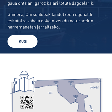
gaua ontzian
igaroz kaiari lotuta dagoelarik.
Gainera,
Oarsoaldeak
landetxeen egonaldi
eskaintza zabala eskaintzen du naturarekin
harremanetan jarraitzeko.
IKUSI