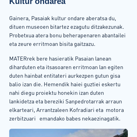
Kultur ondarea
Gainera, Pasaiak kultur ondare aberatsa du,
dituen museoen bitartez ezagutu ditzakezunak.
Probetxua atera bonu beherapenaren abantailei
eta zeure erritmoan bisita gaitzazu.
MATERrek bere hasieratik Pasaian lanean
diharduten eta itsasoaren erritmoan lan egiten
duten hainbat entitateri aurkezpen gutun gisa
balio izan die. Hemendik haiei guztiei eskertu
nahi diegu proiektu honekin izan duten
lankidetza eta bereziki Sanpedrotarrak arraun
elkarteari, Arrantzaleen Kofradiari eta motora
zerbitzuari emandako babes nekaezinagatik.