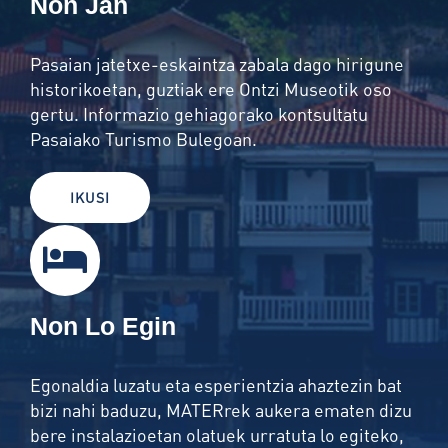
Non Jan
Pasaian jatetxe-eskaintza zabala dago hirigune
historikoetan, guztiak ere Ontzi Museotik oso
gertu. Informazio gehiagorako kontsultatu
Pasaiako
Turismo Bulegoan
.
IKUSI
Non Lo Egin
Egonaldia luzatu eta esperientzia ahaztezin bat
bizi nahi baduzu, MATERrek aukera ematen dizu
bere instalazioetan olatuek urratuta lo egiteko,