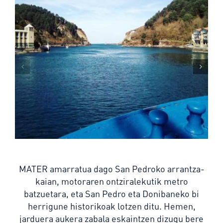
MATER amarratua dago San Pedroko arrantza-
kaian, motoraren ontziralekutik metro
batzuetara, eta San Pedro eta Donibaneko bi
herrigune historikoak lotzen ditu.
Hemen,
jarduera
aukera zabala eskaintzen dizugu bere