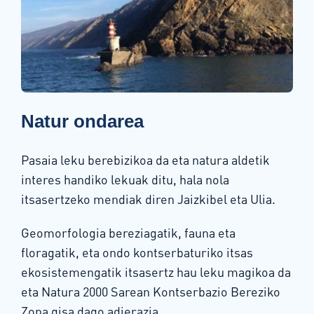
Natur ondarea
Pasaia leku berebizikoa da eta natura aldetik
interes handiko lekuak ditu, hala nola
itsasertzeko mendiak diren Jaizkibel eta Ulia.
Geomorfologia bereziagatik, fauna eta
floragatik, eta ondo kontserbaturiko itsas
ekosistemengatik itsasertz hau leku magikoa da
eta Natura 2000 Sarean Kontserbazio Bereziko
Zona gisa dago adierazia.