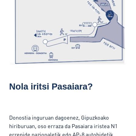
Nola iritsi Pasaiara?
Donostia inguruan dagoenez, Gipuzkoako
hiriburuan, oso erraza da Pasaiara iristea N1
errepide nazionaletik edo AP-8 autobidetik