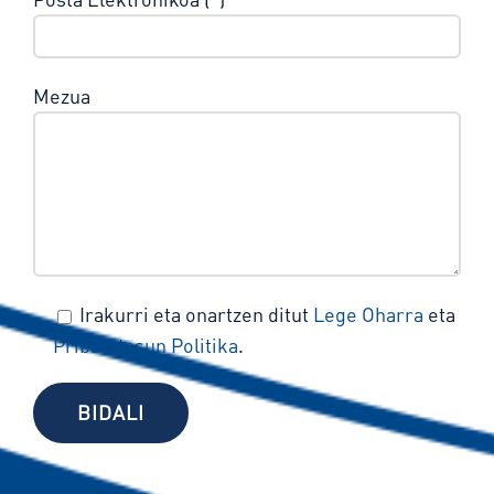
Mezua
Irakurri eta onartzen ditut
Lege Oharra
eta
Pribatutasun Politika
.
Please leave this field empty.