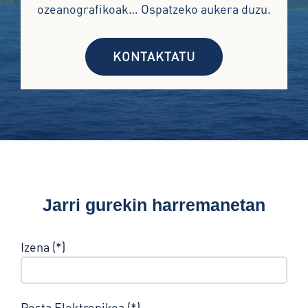
ozeanografikoak… Ospatzeko aukera duzu.
KONTAKTATU
Jarri gurekin harremanetan
Izena (*)
Posta Elektronikoa (*)