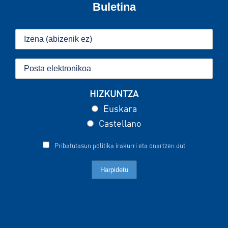
Buletina
HIZKUNTZA
Euskara
Castellano
Pribatutasun politika irakurri eta onartzen dut