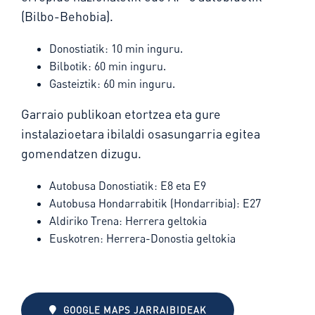
(Bilbo-Behobia).
Donostiatik: 10 min inguru.
Bilbotik: 60 min inguru.
Gasteiztik: 60 min inguru.
Garraio publikoan etortzea eta gure
instalazioetara ibilaldi osasungarria egitea
gomendatzen dizugu.
Autobusa Donostiatik: E8 eta E9
Autobusa Hondarrabitik (Hondarribia): E27
Aldiriko Trena: Herrera geltokia
Euskotren: Herrera-Donostia geltokia
GOOGLE MAPS JARRAIBIDEAK