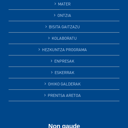
MATER
ONTZIA
BISITA GAITZAZU
KOLABORATU
HEZKUNTZA PROGRAMA
ENPRESAK
ESKERRAK
OHIKO GALDERAK
PRENTSA ARETOA
Non gaude