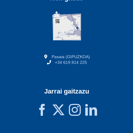
Pasaia (GIPUZKOA)
+34 619 814 225
Jarrai gaitzazu