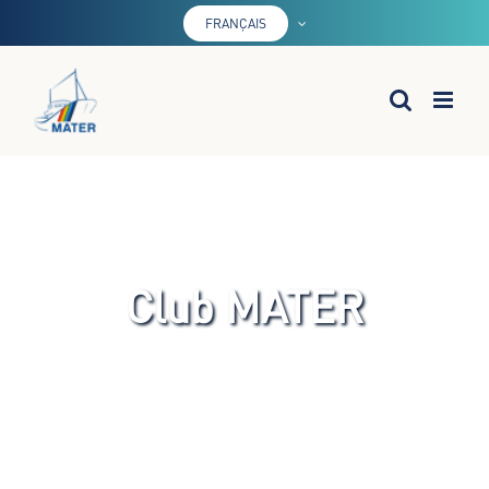
Skip
FRANÇAIS
to
content
Club MATER