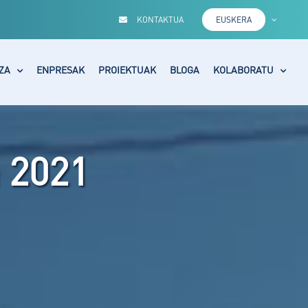
KONTAKTUA
EUSKERA
ZA
ENPRESAK
PROIEKTUAK
BLOGA
KOLABORATU
a 2021