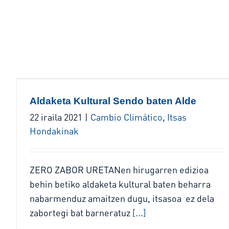
Aldaketa Kultural Sendo baten Alde
22 iraila 2021
|
Cambio Climático
,
Itsas
Hondakinak
ZERO ZABOR URETANen hirugarren edizioa
behin betiko aldaketa kultural baten beharra
nabarmenduz amaitzen dugu, itsasoa ez dela
zabortegi bat barneratuz
[...]