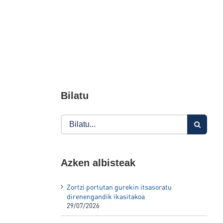
Bilatu
Search
for:
Azken albisteak
Zortzi portutan gurekin itsasoratu
direnengandik ikasitakoa
29/07/2026