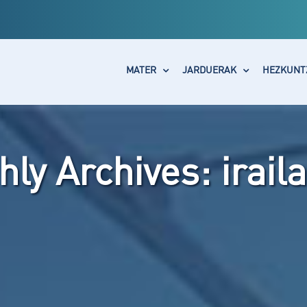
MATER
JARDUERAK
HEZKUNT
hly Archives:
irail