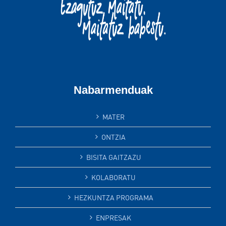
Nabarmenduak
MATER
ONTZIA
BISITA GAITZAZU
KOLABORATU
HEZKUNTZA PROGRAMA
ENPRESAK