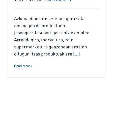
Azkenaldian erosketetan, geroz eta
ohikoagoa da produktuen
jasangarritasunari garrantzia ematea.
Arrandegira, merkatura, zein
supermerkatura goazenean erosten
ditugun itsas produktuak era
[...]
Read More