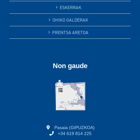
ESKERRAK
OHIKO GALDERAK
PRENTSA ARETOA
Non gaude
Pasaia (GIPUZKOA)
+34 619 814 225