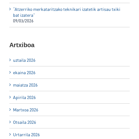
“Atzerriko merkataritzako teknikari izatetik artisau txiki
bat izatera”
09/03/2026
Artxiboa
uztaila 2026
ekaina 2026
maiatza 2026
Apirila 2026
Martxoa 2026
Otsaila 2026
Urtarrila 2026