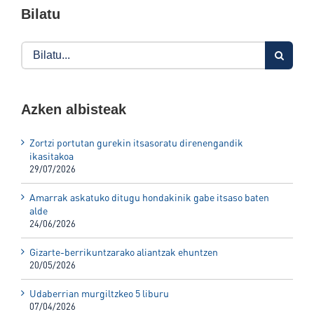
Bilatu
Search
for:
Azken albisteak
Zortzi portutan gurekin itsasoratu direnengandik
ikasitakoa
29/07/2026
Amarrak askatuko ditugu hondakinik gabe itsaso baten
alde
24/06/2026
Gizarte-berrikuntzarako aliantzak ehuntzen
20/05/2026
Udaberrian murgiltzkeo 5 liburu
07/04/2026