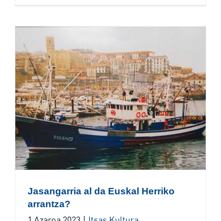
Jasangarria al da Euskal Herriko
arrantza?
1 Azaroa 2023
|
Itsas Kultura