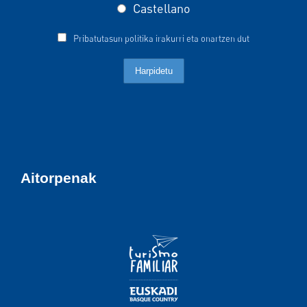
Castellano
Pribatutasun politika irakurri eta onartzen dut
Aitorpenak