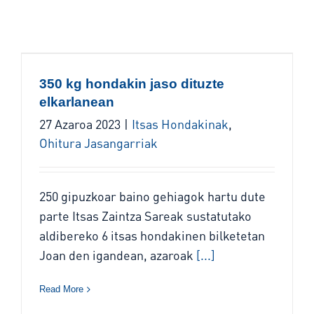
350 kg hondakin jaso dituzte
elkarlanean
27 Azaroa 2023
|
Itsas Hondakinak
,
Ohitura Jasangarriak
250 gipuzkoar baino gehiagok hartu dute
parte Itsas Zaintza Sareak sustatutako
aldibereko 6 itsas hondakinen bilketetan
Joan den igandean, azaroak
[...]
Read More