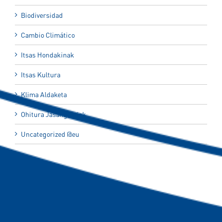
Biodiversidad
Cambio Climático
Itsas Hondakinak
Itsas Kultura
Klima Aldaketa
Ohitura Jasangarriak
Uncategorized @eu