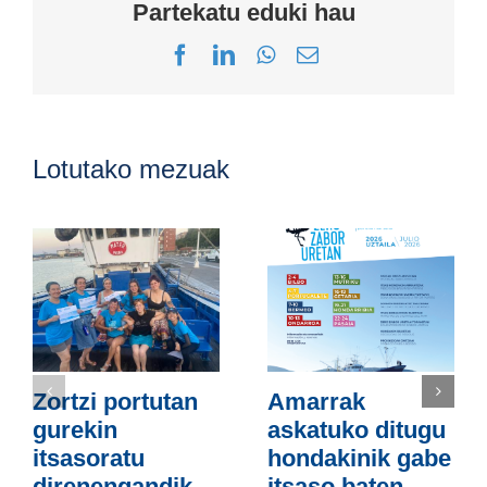
Partekatu eduki hau
Facebook
LinkedIn
WhatsApp
Email
Lotutako mezuak
Zortzi portutan
Amarrak
gurekin
askatuko ditugu
itsasoratu
hondakinik gabe
direnengandik
itsaso baten