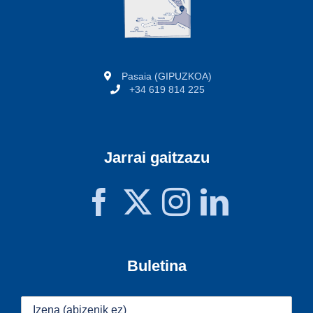
Pasaia (GIPUZKOA)
+34 619 814 225
Jarrai gaitzazu
Buletina