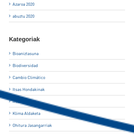
Azaroa 2020
abuztu 2020
Kategoriak
Bioaniztasuna
Biodiversidad
Cambio Climático
Itsas Hondakinak
Itsas Kultura
Klima Aldaketa
Ohitura Jasangarriak