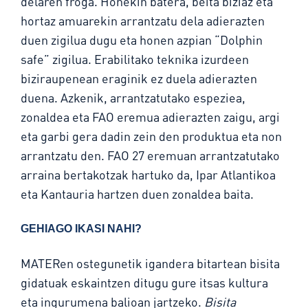
delaren froga. Honekin batera, beita biziaz eta
hortaz amuarekin arrantzatu dela adierazten
duen zigilua dugu eta honen azpian “Dolphin
safe” zigilua. Erabilitako teknika izurdeen
biziraupenean eraginik ez duela adierazten
duena. Azkenik, arrantzatutako espeziea,
zonaldea eta FAO eremua adierazten zaigu, argi
eta garbi gera dadin zein den produktua eta non
arrantzatu den. FAO 27 eremuan arrantzatutako
arraina bertakotzak hartuko da, Ipar Atlantikoa
eta Kantauria hartzen duen zonaldea baita.
GEHIAGO IKASI NAHI?
MATERen ostegunetik igandera bitartean bisita
gidatuak eskaintzen ditugu gure itsas kultura
eta ingurumena balioan jartzeko.
Bisita