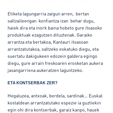
Etiketa lagungarria zaigun arren, bertan
saltzaileengan konfiantza izan behar dugu,
haiek dira eta inork baina hobeto gure itsasoko
produktuak ezagutzen dituztenak. Garaiko
arrantza eta bertakoa, Kantauri itsasoan
arrantzatutakoa, saltzeko eskatuko diegu, eta
suertatu dakigukeen edozein galdera egingo
diegu, gure arrain freskoaren erosketan aukera
jasangarriena aukeratzen laguntzeko.
ETA KONTSERBAK ZER?
Hegaluzea, antxoak, berdela, sardinak… Euskal
kostaldean arrantzatutako espezie ia guztiekin
egin ohi dira kontserbak, garaiz kanpo, hauek