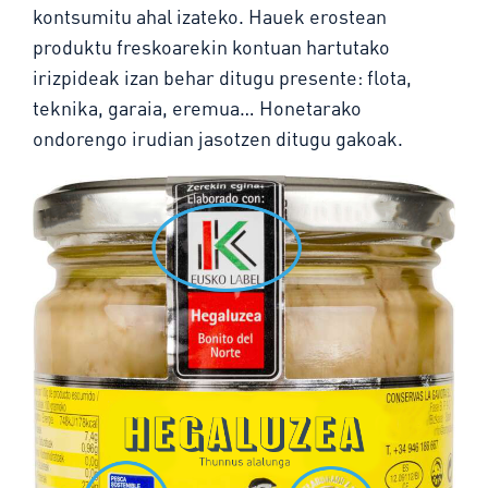
kontsumitu ahal izateko. Hauek erostean
produktu freskoarekin kontuan hartutako
irizpideak izan behar ditugu presente: flota,
teknika, garaia, eremua… Honetarako
ondorengo irudian jasotzen ditugu gakoak.