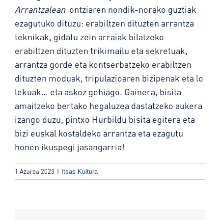
Arrantzalean
ontziaren nondik-norako guztiak
ezagutuko dituzu: erabiltzen dituzten arrantza
teknikak, gidatu zein arraiak bilatzeko
erabiltzen dituzten trikimailu eta sekretuak,
arrantza gorde eta kontserbatzeko erabiltzen
dituzten moduak, tripulazioaren bizipenak eta lo
lekuak… eta askoz gehiago. Gainera, bisita
amaitzeko bertako hegaluzea dastatzeko aukera
izango duzu, pintxo Hurbildu bisita egitera eta
bizi euskal kostaldeko arrantza eta ezagutu
honen ikuspegi jasangarria!
1 Azaroa 2023
|
Itsas Kultura