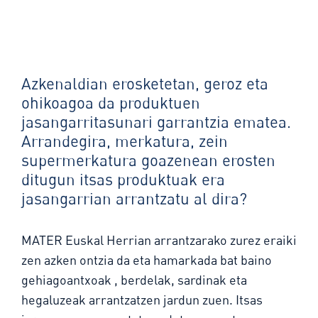
Azkenaldian erosketetan, geroz eta
ohikoagoa da produktuen
jasangarritasunari garrantzia ematea.
Arrandegira, merkatura, zein
supermerkatura goazenean erosten
ditugun itsas produktuak era
jasangarrian arrantzatu al dira?
MATER Euskal Herrian arrantzarako zurez eraiki
zen azken ontzia da eta hamarkada bat baino
gehiagoantxoak , berdelak, sardinak eta
hegaluzeak arrantzatzen jardun zuen. Itsas