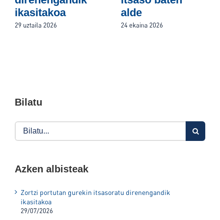
ikasitakoa
alde
29 uztaila 2026
24 ekaina 2026
Bilatu
Search
for:
Azken albisteak
Zortzi portutan gurekin itsasoratu direnengandik
ikasitakoa
29/07/2026