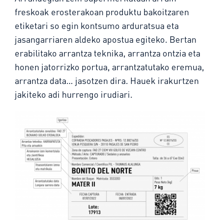
freskoak erosterakoan produktu bakoitzaren
etiketari so egin kontsumo arduratsua eta
jasangarriaren aldeko apostua egiteko. Bertan
erabilitako arrantza teknika, arrantza ontzia eta
honen jatorrizko portua, arrantzatutako eremua,
arrantza data… jasotzen dira. Hauek irakurtzen
jakiteko adi hurrengo irudiari.