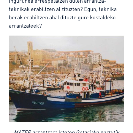
ingurunea errespetatzen duten arrantza-
teknikak erabiltzen al zituzten? Egun, teknika
berak erabiltzen ahal dituzte gure kostaldeko
arrantzaleek?
MATER arrantzara irteten Getariako portutik