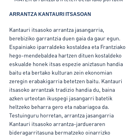
ARRANTZA KANTAURI ITSASOAN
Kantauri itsasoko arrantza jasangarria,
berebiziko garrantzia duen gaia da gaur egun.
Espainiako iparraldeko kostaldea eta Frantziako
hego-mendebaldea hartzen dituen kostaldeko
eskualde honek itsas espezie aniztasun handia
baitu eta bertako kulturan zein ekonomian
zeregin erabakigarria betetzen baitu. Kantauri
itsasoko arrantzak tradizio handia du, baina
azken urteotan ikuspegi jasangarri batetik
heltzeko beharra gero eta nabariagoa da.
Testuinguru horretan, arrantza jasangarria
Kantauri itsasoko arrantza-jardueraren
bideragarritasuna bermatzeko oinarrizko