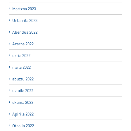
Martxoa 2023
Urtarrila 2023
Abendua 2022
Azaroa 2022
urria 2022
iraila 2022
abuztu 2022
uztaila 2022
ekaina 2022
Apirila 2022
Otsaila 2022