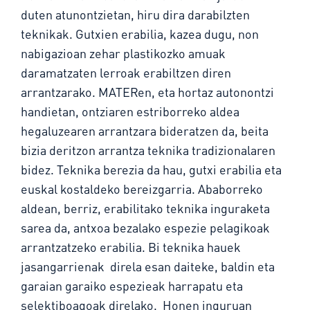
duten atunontzietan, hiru dira darabilzten
teknikak. Gutxien erabilia, kazea dugu, non
nabigazioan zehar plastikozko amuak
daramatzaten lerroak erabiltzen diren
arrantzarako. MATERen, eta hortaz autonontzi
handietan, ontziaren estriborreko aldea
hegaluzearen arrantzara bideratzen da, beita
bizia deritzon arrantza teknika tradizionalaren
bidez. Teknika berezia da hau, gutxi erabilia eta
euskal kostaldeko bereizgarria. Ababorreko
aldean, berriz, erabilitako teknika inguraketa
sarea da, antxoa bezalako espezie pelagikoak
arrantzatzeko erabilia. Bi teknika hauek
jasangarrienak direla esan daiteke, baldin eta
garaian garaiko espezieak harrapatu eta
selektiboagoak direlako. Honen inguruan