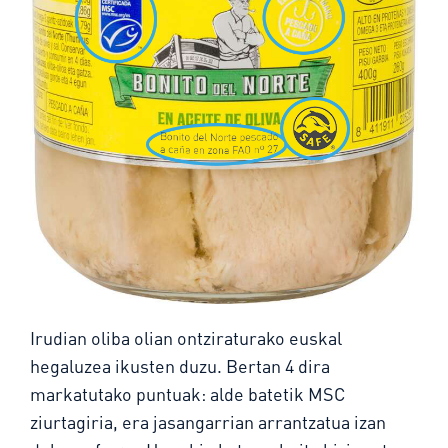
Irudian oliba olian ontziraturako euskal
hegaluzea ikusten duzu. Bertan 4 dira
markatutako puntuak: alde batetik MSC
ziurtagiria, era jasangarrian arrantzatua izan