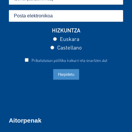
HIZKUNTZA
Euskara
Castellano
Pribatutasun politika irakurri eta onartzen dut
Aitorpenak