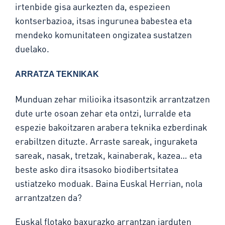
irtenbide gisa aurkezten da, espezieen
kontserbazioa, itsas ingurunea babestea eta
mendeko komunitateen ongizatea sustatzen
duelako.
ARRATZA TEKNIKAK
Munduan zehar milioika itsasontzik arrantzatzen
dute urte osoan zehar eta ontzi, lurralde eta
espezie bakoitzaren arabera teknika ezberdinak
erabiltzen dituzte. Arraste sareak, inguraketa
sareak, nasak, tretzak, kainaberak, kazea… eta
beste asko dira itsasoko biodibertsitatea
ustiatzeko moduak. Baina Euskal Herrian, nola
arrantzatzen da?
Euskal flotako baxurazko arrantzan jarduten