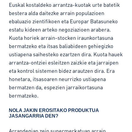
Euskal kostaldeko arrantza-kuotak urte batetik
bestera alda daitezke arrain populazioen
ebaluazio zientifikoen eta Europar Batasuneko
estatu kideen arteko negoziazioen arabera.
Kuota horiek arrain-stocken iraunkortasuna
bermatzeko eta itsas baliabideen gehiegizko
ustiapena saihesteko ezartzen dira. Kuota hauek
arrantza-ontziei esleitzen zaizkie eta jarraipen
eta kontrol sistemen bidez arautzen dira. Era
honetara, itsasoaren neurrizko ustiapena
bermatzen da, espezien jarraikortasuna
bermatzeko.
NOLA JAKIN EROSITAKO PRODUKTUA
JASANGARRIA DEN?
Arrandegian zein supermerkatuan arrain