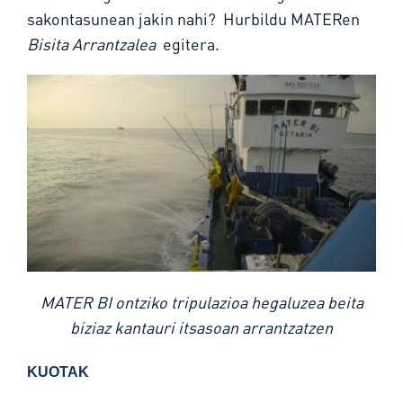
sakontasunean jakin nahi? Hurbildu MATERen
Bisita Arrantzalea
egitera.
MATER BI ontziko tripulazioa hegaluzea beita
biziaz kantauri itsasoan arrantzatzen
KUOTAK