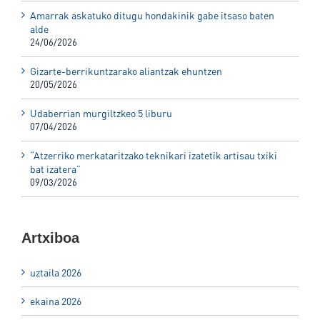
Amarrak askatuko ditugu hondakinik gabe itsaso baten
alde
24/06/2026
Gizarte-berrikuntzarako aliantzak ehuntzen
20/05/2026
Udaberrian murgiltzkeo 5 liburu
07/04/2026
“Atzerriko merkataritzako teknikari izatetik artisau txiki
bat izatera”
09/03/2026
Artxiboa
uztaila 2026
ekaina 2026