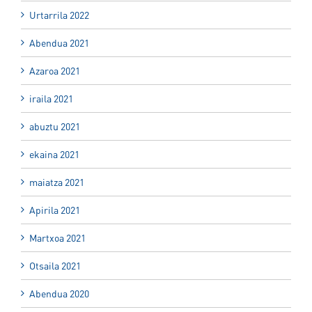
Urtarrila 2022
Abendua 2021
Azaroa 2021
iraila 2021
abuztu 2021
ekaina 2021
maiatza 2021
Apirila 2021
Martxoa 2021
Otsaila 2021
Abendua 2020