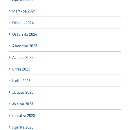
Martxoa 2024
Otsaila 2024
Urtarrila 2024
Abendua 2023
Azaroa 2023
urria 2023
iraila 2023
abuztu 2023
ekaina 2023
maiatza 2023
Apirila 2023