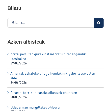
Bilatu
Search
for:
Azken albisteak
Zortzi portutan gurekin itsasoratu direnengandik
ikasitakoa
29/07/2026
Amarrak askatuko ditugu hondakinik gabe itsaso baten
alde
24/06/2026
Gizarte-berrikuntzarako aliantzak ehuntzen
20/05/2026
Udaberrian murgiltzkeo 5 liburu