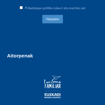
Pribatutasun politika irakurri eta onartzen dut
Aitorpenak