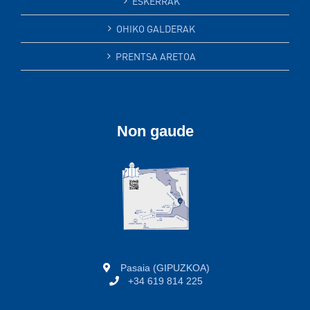
ESKERRAK
OHIKO GALDERAK
PRENTSA ARETOA
Non gaude
Pasaia (GIPUZKOA)
+34 619 814 225