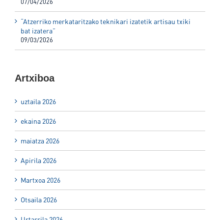
07/04/2026
“Atzerriko merkataritzako teknikari izatetik artisau txiki
bat izatera”
09/03/2026
Artxiboa
uztaila 2026
ekaina 2026
maiatza 2026
Apirila 2026
Martxoa 2026
Otsaila 2026
Urtarrila 2026