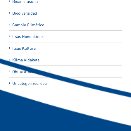
Bioaniztasuna
Biodiversidad
Cambio Climático
Itsas Hondakinak
Itsas Kultura
Klima Aldaketa
Ohitura Jasangarriak
Uncategorized @eu