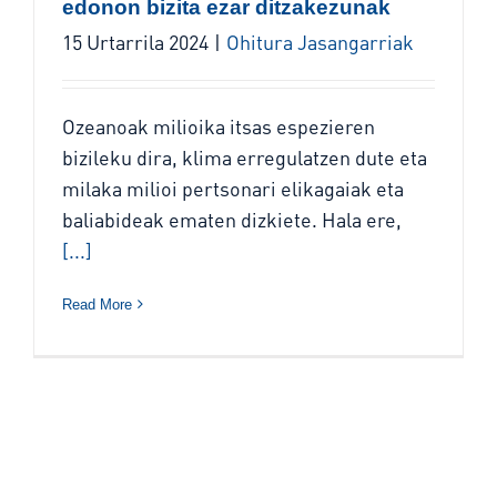
edonon bizita ezar ditzakezunak
15 Urtarrila 2024
|
Ohitura Jasangarriak
Ozeanoak milioika itsas espezieren
bizileku dira, klima erregulatzen dute eta
milaka milioi pertsonari elikagaiak eta
baliabideak ematen dizkiete. Hala ere,
[...]
Read More