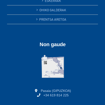
ESKERRAK
OHIKO GALDERAK
PRENTSA ARETOA
Non gaude
Pasaia (GIPUZKOA)
+34 619 814 225