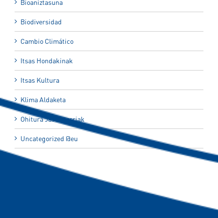
Bioaniztasuna
Biodiversidad
Cambio Climático
Itsas Hondakinak
Itsas Kultura
Klima Aldaketa
Ohitura Jasangarriak
Uncategorized @eu