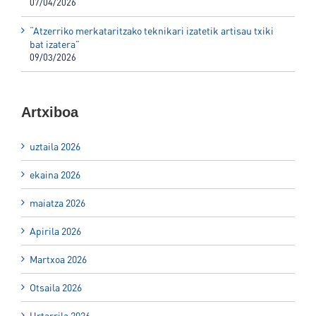
07/04/2026
“Atzerriko merkataritzako teknikari izatetik artisau txiki
bat izatera”
09/03/2026
Artxiboa
uztaila 2026
ekaina 2026
maiatza 2026
Apirila 2026
Martxoa 2026
Otsaila 2026
Urtarrila 2026