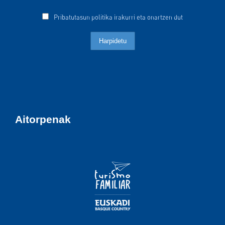
Pribatutasun politika irakurri eta onartzen dut
Aitorpenak