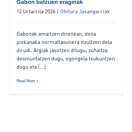
Gabon batzuen eraginak
12 Urtarrila 2026
|
Ohitura Jasangarriak
Gabonak amaitzen direnean, dena
pixkanaka normaltasunera itzultzen dela
dirudi. Argiak jasotzen ditugu, zuhaitza
desmuntatzen dugu, egongela txukuntzen
dugu eta
[...]
Read More