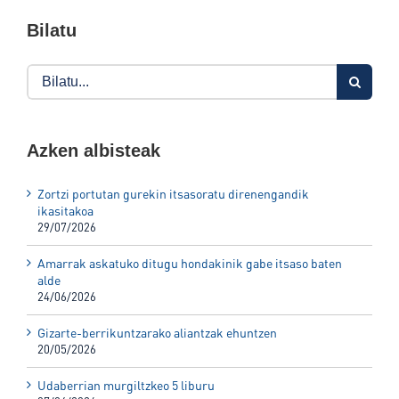
Bilatu
Search
for:
Azken albisteak
Zortzi portutan gurekin itsasoratu direnengandik
ikasitakoa
29/07/2026
Amarrak askatuko ditugu hondakinik gabe itsaso baten
alde
24/06/2026
Gizarte-berrikuntzarako aliantzak ehuntzen
20/05/2026
Udaberrian murgiltzkeo 5 liburu