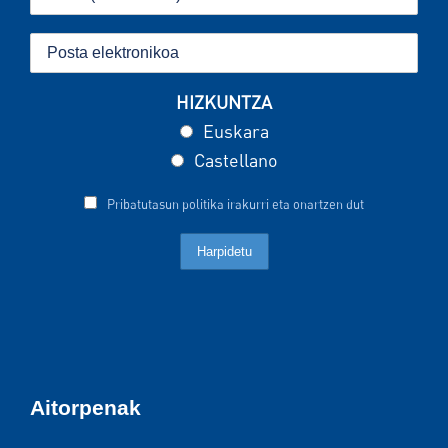
HIZKUNTZA
Euskara
Castellano
Pribatutasun politika irakurri eta onartzen dut
Aitorpenak