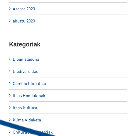
Azaroa 2020
abuztu 2020
Kategoriak
Bioaniztasuna
Biodiversidad
Cambio Climático
Itsas Hondakinak
Itsas Kultura
Klima Aldaketa
Ohitura Jasangarriak