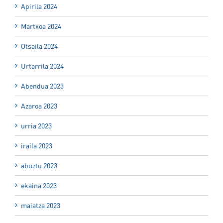
Apirila 2024
Martxoa 2024
Otsaila 2024
Urtarrila 2024
Abendua 2023
Azaroa 2023
urria 2023
iraila 2023
abuztu 2023
ekaina 2023
maiatza 2023