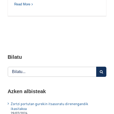
Read More
Bilatu
Search
for:
Azken albisteak
Zortzi portutan gurekin itsasoratu direnengandik
ikasitakoa
29/07/2026