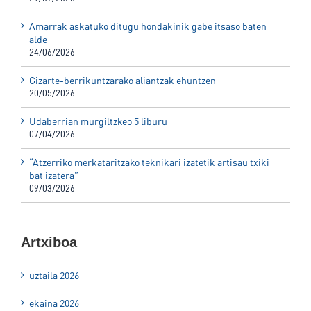
Amarrak askatuko ditugu hondakinik gabe itsaso baten
alde
24/06/2026
Gizarte-berrikuntzarako aliantzak ehuntzen
20/05/2026
Udaberrian murgiltzkeo 5 liburu
07/04/2026
“Atzerriko merkataritzako teknikari izatetik artisau txiki
bat izatera”
09/03/2026
Artxiboa
uztaila 2026
ekaina 2026