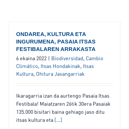
ONDAREA, KULTURA ETA
INGURUMENA, PASAIA ITSAS
FESTIBALAREN ARRAKASTA
6 ekaina 2022
|
Biodiversidad
,
Cambio
Climático
,
Itsas Hondakinak
,
Itsas
Kultura
,
Ohitura Jasangarriak
Ikaragarria izan da aurtengo Pasaia Itsas
Festibala! Maiatzaren 26tik 30era Pasaiak
135.000 bisitari baina gehiago jaso ditu
itsas kultura eta
[...]