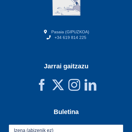
Pasaia (GIPUZKOA)
+34 619 814 225
Jarrai gaitzazu
Buletina