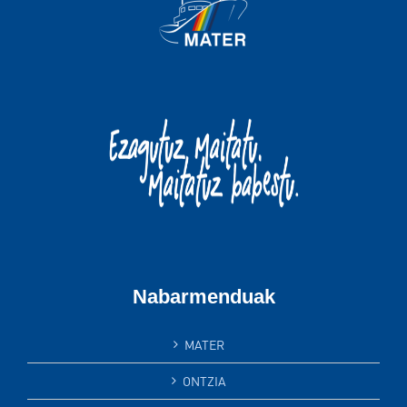
Nabarmenduak
MATER
ONTZIA