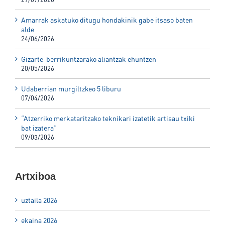
Amarrak askatuko ditugu hondakinik gabe itsaso baten
alde
24/06/2026
Gizarte-berrikuntzarako aliantzak ehuntzen
20/05/2026
Udaberrian murgiltzkeo 5 liburu
07/04/2026
“Atzerriko merkataritzako teknikari izatetik artisau txiki
bat izatera”
09/03/2026
Artxiboa
uztaila 2026
ekaina 2026