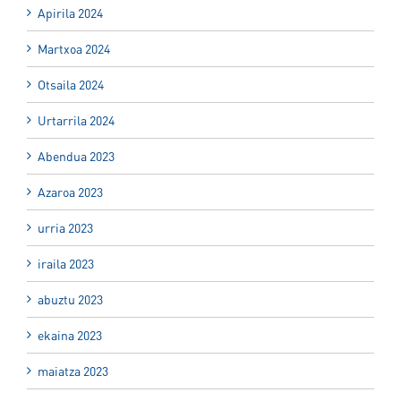
Apirila 2024
Martxoa 2024
Otsaila 2024
Urtarrila 2024
Abendua 2023
Azaroa 2023
urria 2023
iraila 2023
abuztu 2023
ekaina 2023
maiatza 2023