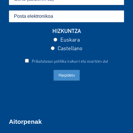
HIZKUNTZA
Euskara
Castellano
Pribatutasun politika irakurri eta onartzen dut
Aitorpenak