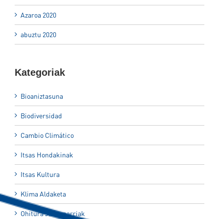
Azaroa 2020
abuztu 2020
Kategoriak
Bioaniztasuna
Biodiversidad
Cambio Climático
Itsas Hondakinak
Itsas Kultura
Klima Aldaketa
Ohitura Jasangarriak