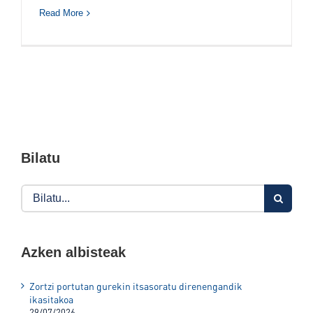
Read More
Bilatu
Search
for:
Azken albisteak
Zortzi portutan gurekin itsasoratu direnengandik
ikasitakoa
29/07/2026