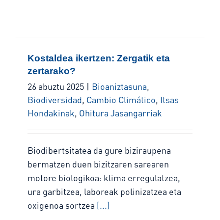
Kostaldea ikertzen: Zergatik eta
zertarako?
26 abuztu 2025
|
Bioaniztasuna
,
Biodiversidad
,
Cambio Climático
,
Itsas
Hondakinak
,
Ohitura Jasangarriak
Biodibertsitatea da gure biziraupena
bermatzen duen bizitzaren sarearen
motore biologikoa: klima erregulatzea,
ura garbitzea, laboreak polinizatzea eta
oxigenoa sortzea
[...]