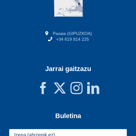
Pasaia (GIPUZKOA)
+34 619 814 225
Jarrai gaitzazu
Buletina