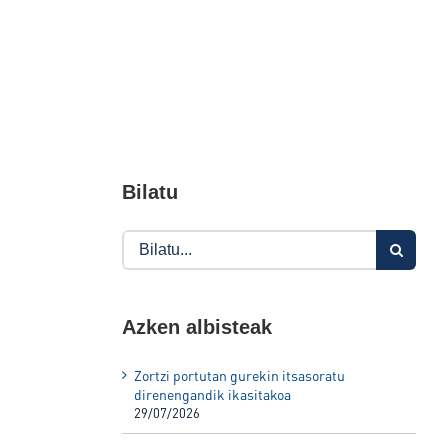
Bilatu
Search
for:
Azken albisteak
Zortzi portutan gurekin itsasoratu
direnengandik ikasitakoa
29/07/2026