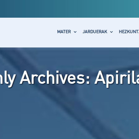
MATER
JARDUERAK
HEZKUNT
ly Archives:
Apiri