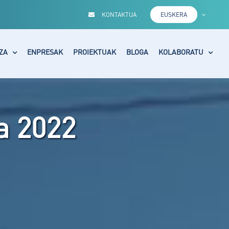
KONTAKTUA
EUSKERA
ZA
ENPRESAK
PROIEKTUAK
BLOGA
KOLABORATU
la 2022