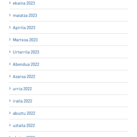
ekaina 2023
maiatza 2023
Apirila 2023
Martxoa 2023
Urtarrila 2023
Abendua 2022
Azaroa 2022
urria 2022
iraila 2022
abuztu 2022
uztaila 2022