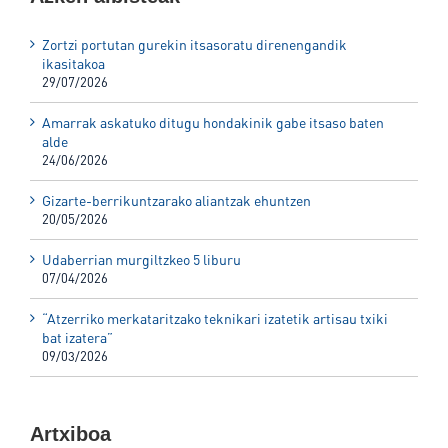
Zortzi portutan gurekin itsasoratu direnengandik
ikasitakoa
29/07/2026
Amarrak askatuko ditugu hondakinik gabe itsaso baten
alde
24/06/2026
Gizarte-berrikuntzarako aliantzak ehuntzen
20/05/2026
Udaberrian murgiltzkeo 5 liburu
07/04/2026
“Atzerriko merkataritzako teknikari izatetik artisau txiki
bat izatera”
09/03/2026
Artxiboa