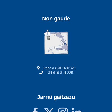
Non gaude
Pasaia (GIPUZKOA)
+34 619 814 225
Jarrai gaitzazu