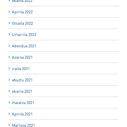
ekaina 2022
Apirila 2022
Otsaila 2022
Urtarrila 2022
Abendua 2021
Azaroa 2021
iraila 2021
abuztu 2021
ekaina 2021
maiatza 2021
Apirila 2021
Martxoa 2021