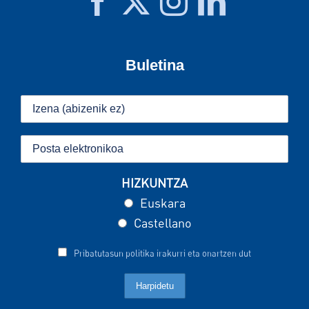
Buletina
HIZKUNTZA
Euskara
Castellano
Pribatutasun politika irakurri eta onartzen dut