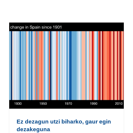
Ez dezagun utzi biharko, gaur egin
dezakeguna