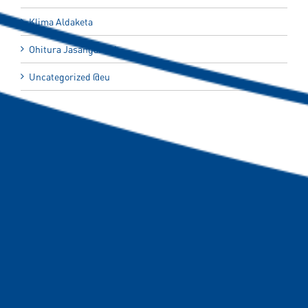
Klima Aldaketa
Ohitura Jasangarriak
Uncategorized @eu