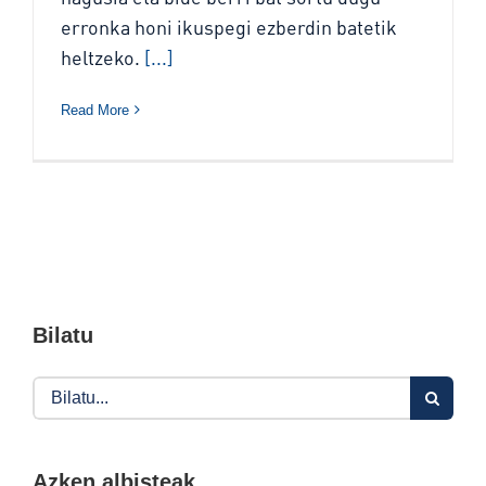
erronka honi ikuspegi ezberdin batetik
heltzeko.
[...]
Read More
Bilatu
Search
for:
Azken albisteak