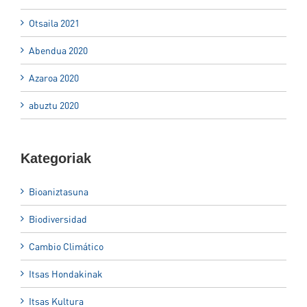
Otsaila 2021
Abendua 2020
Azaroa 2020
abuztu 2020
Kategoriak
Bioaniztasuna
Biodiversidad
Cambio Climático
Itsas Hondakinak
Itsas Kultura