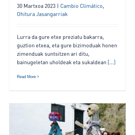
30 Martxoa 2023
|
Cambio Climático
,
Ohitura Jasangarriak
Lurra da gure etxe preziatu bakarra,
guztion etxea, eta gure bizimoduak honen
zimenduak suntsitzen ari ditu,
bainugeletan uholdeak eta sukaldean
[...]
Read More