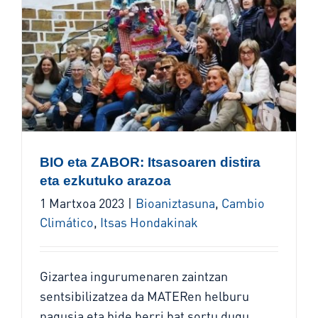
BIO eta ZABOR: Itsasoaren distira
eta ezkutuko arazoa
1 Martxoa 2023
|
Bioaniztasuna
,
Cambio
Climático
,
Itsas Hondakinak
Gizartea ingurumenaren zaintzan
sentsibilizatzea da MATERen helburu
nagusia eta bide berri bat sortu dugu