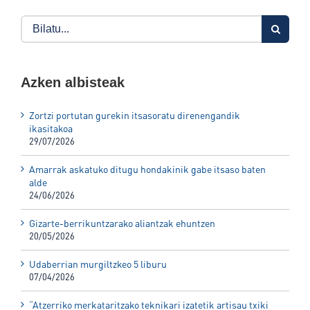
Search
for:
Azken albisteak
Zortzi portutan gurekin itsasoratu direnengandik
ikasitakoa
29/07/2026
Amarrak askatuko ditugu hondakinik gabe itsaso baten
alde
24/06/2026
Gizarte-berrikuntzarako aliantzak ehuntzen
20/05/2026
Udaberrian murgiltzkeo 5 liburu
07/04/2026
“Atzerriko merkataritzako teknikari izatetik artisau txiki