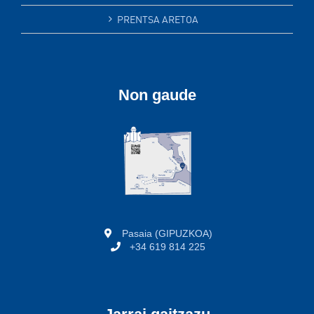
PRENTSA ARETOA
Non gaude
Pasaia (GIPUZKOA)
+34 619 814 225