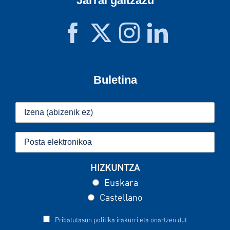
Jarrai gaitzazu
Buletina
HIZKUNTZA
Euskara
Castellano
Pribatutasun politika irakurri eta onartzen dut