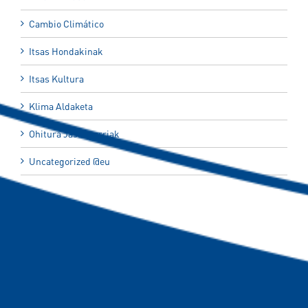
Cambio Climático
Itsas Hondakinak
Itsas Kultura
Klima Aldaketa
Ohitura Jasangarriak
Uncategorized @eu