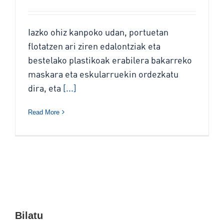
Iazko ohiz kanpoko udan, portuetan
flotatzen ari ziren edalontziak eta
bestelako plastikoak erabilera bakarreko
maskara eta eskularruekin ordezkatu
dira, eta
[...]
Read More
Bilatu