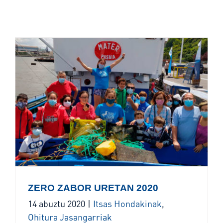
ZERO ZABOR URETAN 2020
14 abuztu 2020
|
Itsas Hondakinak
,
Ohitura Jasangarriak