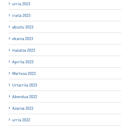
urria 2023
iraila 2023
abuztu 2023
ekaina 2023
maiatza 2023
Apirila 2023
Martxoa 2023
Urtarrila 2023
Abendua 2022
Azaroa 2022
urria 2022