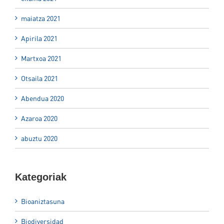
maiatza 2021
Apirila 2021
Martxoa 2021
Otsaila 2021
Abendua 2020
Azaroa 2020
abuztu 2020
Kategoriak
Bioaniztasuna
Biodiversidad