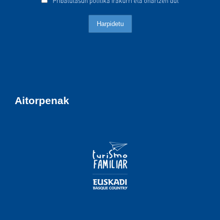
Pribatutasun politika irakurri eta onartzen dut
Aitorpenak