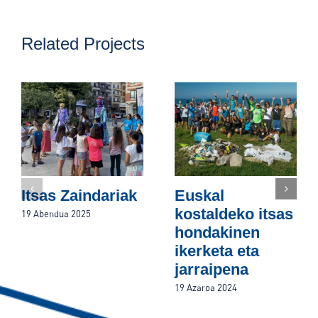
Related Projects
Itsas Zaindariak
Euskal
kostaldeko itsas
19 Abendua 2025
hondakinen
ikerketa eta
jarraipena
19 Azaroa 2024