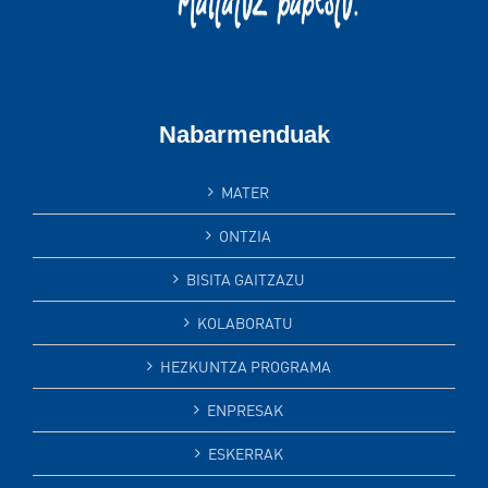
Nabarmenduak
MATER
ONTZIA
BISITA GAITZAZU
KOLABORATU
HEZKUNTZA PROGRAMA
ENPRESAK
ESKERRAK