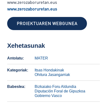
www.zerozaboruretan.eus
www.zerozaboruretan.eus
PROIEKTUAREN WEBGUNEA
Xehetasunak
Antolatu:
MATER
Kategoriak:
Itsas Hondakinak
Ohitura Jasangarriak
Babeslea:
Bizkaiako Foru Aldundia
Diputación Foral de Gipuzkoa
Gobierno Vasco