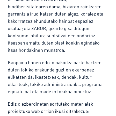
biodibertsitatearen dama, biziaren zaintzaren
garrantzia irudikatzen duten algaz, koralez eta
kakorratzez ehundutako hainbat espeziez
osatua; eta ZABOR, gizarte gisa ditugun
kontsumo-ohitura suntsitzaileen ondorioz
itsasoan amaitu duten plastikoekin egindako
itsas hondakinen munstroa.
Kanpaina honen edizio bakoitza parte hartzen
duten tokiko erakunde guztien ekarpenez
elikatzen da: ikastetxeak, dendak, kultur
elkarteak, tokiko administrazioak… programa
egokitu bat eta made in tokikoa bihurtuz.
Edizio ezberdinetan sortutako materialak
proiektuko web orrian ikusi ditzakezue: