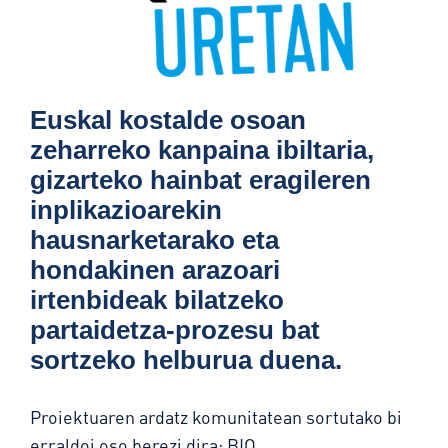
Euskal kostalde osoan
zeharreko kanpaina ibiltaria,
gizarteko hainbat eragileren
inplikazioarekin
hausnarketarako eta
hondakinen arazoari
irtenbideak bilatzeko
partaidetza-prozesu bat
sortzeko helburua duena.
Proiektuaren ardatz komunitatean sortutako bi
erraldoi oso berezi dira: BIO,