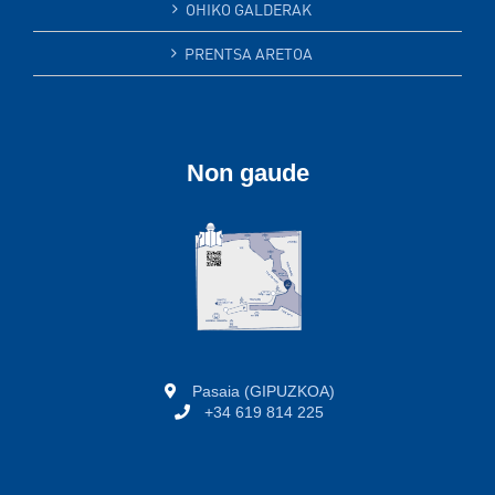
OHIKO GALDERAK
PRENTSA ARETOA
Non gaude
Pasaia (GIPUZKOA)
+34 619 814 225