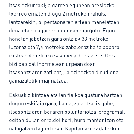
itsas ezkurrak); bigarren egunean presiozko
txorreo ematen diogu 2 metroko mahuka-
lantzarekin, bi pertsonaren artean maneiatzen
dena eta hirugarren egunean margotu. Egun
honetan jabetzen gara ontziak 33 metroko
luzeraz eta 7,4 metroko zabaleraz baita popara
iristean 4 metroko sakonera duelaz ere. Obra
bizi oso bat (normalean urpean doan
itsasontziaren zati bat), ia ezinezkoa dirudiena
gainazaletik imajinatzea.
Eskuak zikintzea eta lan fisikoa gustura hartzen
dugun eskifaia gara, baina, zalantzarik gabe,
itsasontziaren beraren boluntariotza-programak
egiten du lan erraldoi hori, hura mantentzen eta
nabigatzen laguntzeko. Kapitainari ez datorkio