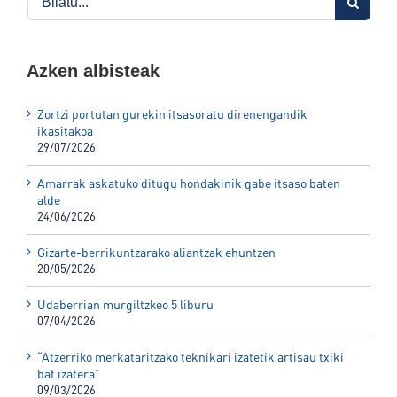
for:
Azken albisteak
Zortzi portutan gurekin itsasoratu direnengandik
ikasitakoa
29/07/2026
Amarrak askatuko ditugu hondakinik gabe itsaso baten
alde
24/06/2026
Gizarte-berrikuntzarako aliantzak ehuntzen
20/05/2026
Udaberrian murgiltzkeo 5 liburu
07/04/2026
“Atzerriko merkataritzako teknikari izatetik artisau txiki
bat izatera”
09/03/2026