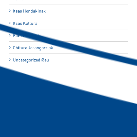
Itsas Hondakinak
Itsas Kultura
Klima Aldaketa
Ohitura Jasangarriak
Uncategorized @eu