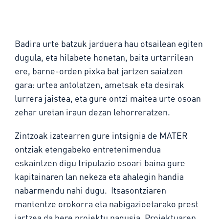
Badira urte batzuk jarduera hau otsailean egiten
dugula, eta hilabete honetan, baita urtarrilean
ere, barne-orden pixka bat jartzen saiatzen
gara: urtea antolatzen, ametsak eta desirak
lurrera jaistea, eta gure ontzi maitea urte osoan
zehar uretan iraun dezan lehorreratzen.
Zintzoak izatearren gure intsignia de MATER
ontziak etengabeko entretenimendua
eskaintzen digu tripulazio osoari baina gure
kapitainaren lan nekeza eta ahalegin handia
nabarmendu nahi dugu. Itsasontziaren
mantentze orokorra eta nabigazioetarako prest
jartzea da bere proiektu nagusia. Proiektuaren