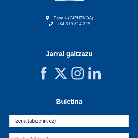
Pasaia (GIPUZKOA)
+34 619 814 225
Jarrai gaitzazu
Buletina