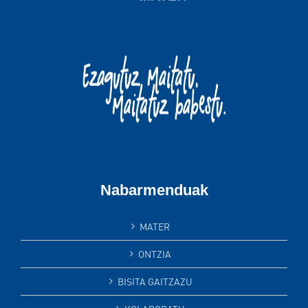
Nabarmenduak
MATER
ONTZIA
BISITA GAITZAZU