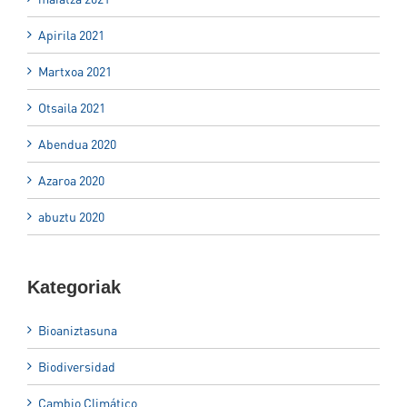
Apirila 2021
Martxoa 2021
Otsaila 2021
Abendua 2020
Azaroa 2020
abuztu 2020
Kategoriak
Bioaniztasuna
Biodiversidad
Cambio Climático