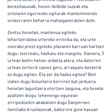
berezitasunak, honen ibilbide luzeak eta
ontziaren egurrezko egiturak mantenimendu
orokorraren beharra mahaiganeratzen dute.
Zentzu honetan, mantenua egiteko
lehortzeratzea urteroko erronka da, eta urte
osorako prest egoteko planaren barruan hartzen
dugu: txorreatu, hazkatu eta margotu. Gainera, 5
urtean behin helize-ardatza atera, eta datorren
urtean zorterik izanez gero, arraspatu besterik
ez dugu egiten. Eta zer da hazka egitea? Beti
izaten dugu boluntario berriren bat jarduera
honetan laguntzera etortzen zaiguna, eta honela
azaltzen diogu: lehenengo egunean
zirripedoekin akabatzen dugu (lanpernen
familiako krustazeoak, batez ere gure kasuan