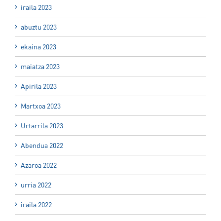
iraila 2023
abuztu 2023
ekaina 2023
maiatza 2023
Apirila 2023
Martxoa 2023
Urtarrila 2023
Abendua 2022
Azaroa 2022
urria 2022
iraila 2022