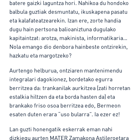
batere gaizki laguntza hori. Nahikoa du hondoko
balbula guztiak desmuntatu, ikuskapena pasatu
eta kalafateatzearekin. Izan ere, zorte handia
dugu hain pertsona balioaniztuna dugulako
kapitaintzat: arotza, makinista, informatikaria…
Nola emango dio denbora hainbeste ontzirekin,
hazkatu eta margotzeko?
Aurtengo helburua, ontziaren mantenimendu
integralari dagokionez, bordetako egurra
berritzea da: trankanilak aurkitzea (zati horretan
estalkia hiltzen da eta borda hasten da) eta
brankako friso osoa berritzea edo, Bermeon
esaten duten erara “uso bularra”. Ia ezer ez!
Lan guzti honengatik eskerrak eman nahi
dizkiegu aurten MATER Zamakona Astileroetara