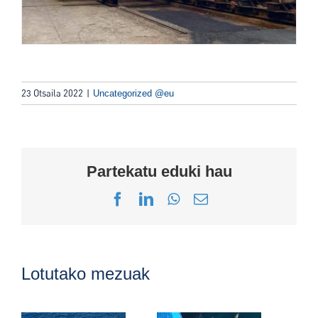
23 Otsaila 2022
|
Uncategorized @eu
Partekatu eduki hau
Facebook
LinkedIn
WhatsApp
Email
Lotutako mezuak