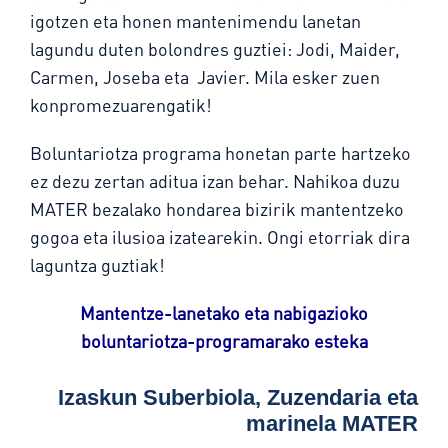
igotzen eta honen mantenimendu lanetan
lagundu duten bolondres guztiei: Jodi, Maider,
Carmen, Joseba eta Javier. Mila esker zuen
konpromezuarengatik!
Boluntariotza programa honetan parte hartzeko
ez dezu zertan aditua izan behar. Nahikoa duzu
MATER bezalako hondarea bizirik mantentzeko
gogoa eta ilusioa izatearekin. Ongi etorriak dira
laguntza guztiak!
Mantentze-lanetako eta nabigazioko
boluntariotza-programarako esteka
Izaskun Suberbiola, Zuzendaria eta
marinela MATER