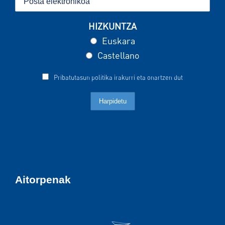
HIZKUNTZA
Euskara
Castellano
Pribatutasun politika irakurri eta onartzen dut
Aitorpenak