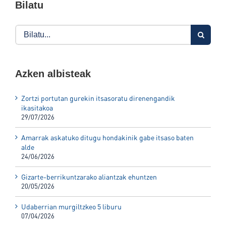
Bilatu
Search
for:
Azken albisteak
Zortzi portutan gurekin itsasoratu direnengandik
ikasitakoa
29/07/2026
Amarrak askatuko ditugu hondakinik gabe itsaso baten
alde
24/06/2026
Gizarte-berrikuntzarako aliantzak ehuntzen
20/05/2026
Udaberrian murgiltzkeo 5 liburu
07/04/2026