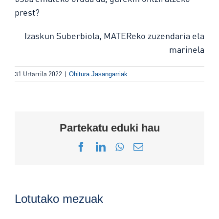
prest?
Izaskun Suberbiola, MATEReko zuzendaria eta
marinela
31 Urtarrila 2022
|
Ohitura Jasangarriak
Partekatu eduki hau
Facebook
LinkedIn
WhatsApp
Email
Lotutako mezuak