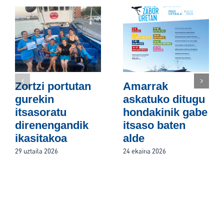
Zortzi portutan
Amarrak
gurekin
askatuko ditugu
itsasoratu
hondakinik gabe
direnengandik
itsaso baten
ikasitakoa
alde
29 uztaila 2026
24 ekaina 2026