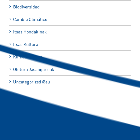
Biodiversidad
Cambio Climático
Itsas Hondakinak
Itsas Kultura
Klima Aldaketa
Ohitura Jasangarriak
Uncategorized @eu