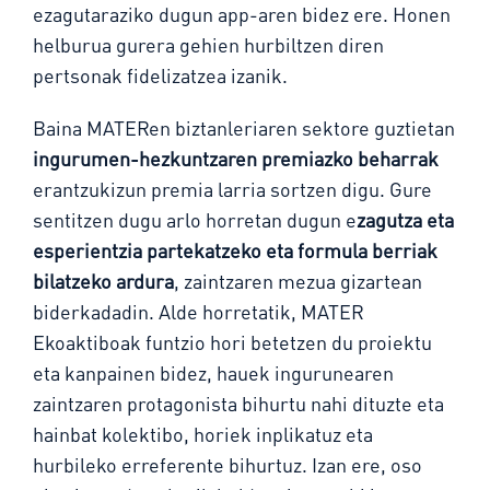
ezagutaraziko dugun app-aren bidez ere. Honen
helburua gurera gehien hurbiltzen diren
pertsonak fidelizatzea izanik.
Baina MATERen biztanleriaren sektore guztietan
ingurumen-hezkuntzaren premiazko beharrak
erantzukizun premia larria sortzen digu. Gure
sentitzen dugu arlo horretan dugun e
zagutza eta
esperientzia partekatzeko eta formula berriak
bilatzeko ardura
, zaintzaren mezua gizartean
biderkadadin. Alde horretatik, MATER
Ekoaktiboak funtzio hori betetzen du proiektu
eta kanpainen bidez, hauek ingurunearen
zaintzaren protagonista bihurtu nahi dituzte eta
hainbat kolektibo, horiek inplikatuz eta
hurbileko erreferente bihurtuz. Izan ere, oso