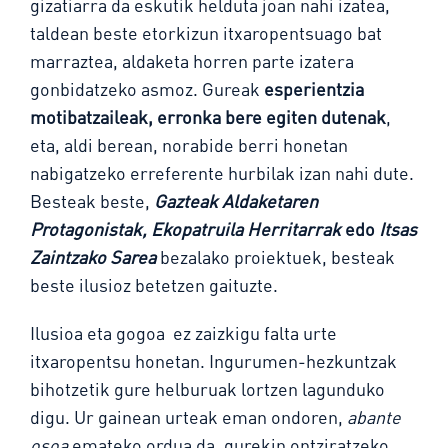
gizatiarra da eskutik helduta joan nahi izatea,
taldean beste etorkizun itxaropentsuago bat
marraztea, aldaketa horren parte izatera
gonbidatzeko asmoz. Gureak
esperientzia
motibatzaileak, erronka bere egiten dutenak
,
eta, aldi berean, norabide berri honetan
nabigatzeko erreferente hurbilak izan nahi dute.
Besteak beste,
Gazteak Aldaketaren
Protagonistak, Ekopatruila Herritarrak
edo
Itsas
Zaintzako Sarea
bezalako proiektuek, besteak
beste ilusioz betetzen gaituzte.
Ilusioa eta gogoa ez zaizkigu falta urte
itxaropentsu honetan. Ingurumen-hezkuntzak
bihotzetik gure helburuak lortzen lagunduko
digu. Ur gainean urteak eman ondoren,
abante
osoa
emateko ordua da, gurekin ontziratzeko