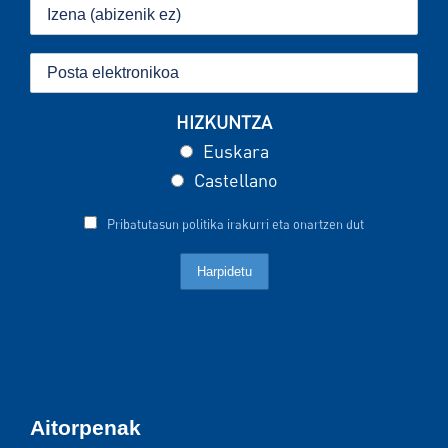
HIZKUNTZA
Euskara
Castellano
Pribatutasun politika irakurri eta onartzen dut
Aitorpenak