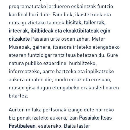
programatutako jardueren eskaintzak funtzio
kardinal hori dute. Familiek, ikastetxeek eta
mota guztietako taldeek
bisitak, tailerrak,
irteerak, ibilbideak eta ekoaktibitateak egin
ditzakete
Pasaian urte osoan zehar. Mater
Museoak, gainera, itsasora irteteko etengabeko
atearen funtzio garrantzitsua betetzen du. Gure
natura publiko ezberdinei hurbiltzeko,
informatzeko, parte hartzeko eta inplikatzeko
aukera ematen die, modu erraz eta erosoan,
museo gisa dugun etengabeko erakusleihoaren
bitartez.
Aurten milaka pertsonak izango dute horreko
bizipenak izateko aukera, izan
Pasaiako Itsas
Festibalean
, esaterako. Baita laster