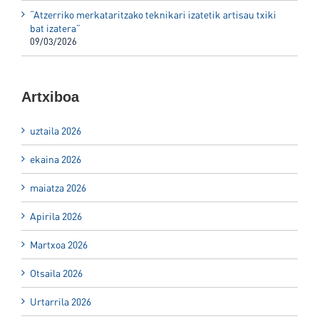
“Atzerriko merkataritzako teknikari izatetik artisau txiki
bat izatera”
09/03/2026
Artxiboa
uztaila 2026
ekaina 2026
maiatza 2026
Apirila 2026
Martxoa 2026
Otsaila 2026
Urtarrila 2026