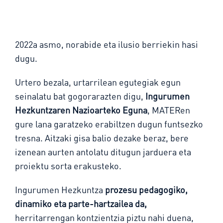
2022a asmo, norabide eta ilusio berriekin hasi
dugu.
Urtero bezala, urtarrilean egutegiak egun
seinalatu bat gogorarazten digu,
Ingurumen
Hezkuntzaren Nazioarteko Eguna
, MATERen
gure lana garatzeko erabiltzen dugun funtsezko
tresna. Aitzaki gisa balio dezake beraz, bere
izenean aurten antolatu ditugun jarduera eta
proiektu sorta erakusteko.
Ingurumen Hezkuntza
prozesu pedagogiko,
dinamiko eta parte-hartzailea da,
herritarrengan kontzientzia piztu nahi duena,