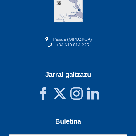
Pasaia (GIPUZKOA)
+34 619 814 225
Jarrai gaitzazu
Buletina