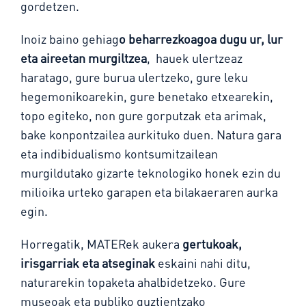
gordetzen.
Inoiz baino gehiag
o beharrezkoagoa dugu ur, lur
eta aireetan murgiltzea
, hauek ulertzeaz
haratago, gure burua ulertzeko, gure leku
hegemonikoarekin, gure benetako etxearekin,
topo egiteko, non gure gorputzak eta arimak,
bake konpontzailea aurkituko duen. Natura gara
eta indibidualismo kontsumitzailean
murgildutako gizarte teknologiko honek ezin du
milioika urteko garapen eta bilakaeraren aurka
egin.
Horregatik, MATERek aukera
gertukoak,
irisgarriak eta atseginak
eskaini nahi ditu,
naturarekin topaketa ahalbidetzeko. Gure
museoak eta publiko guztientzako