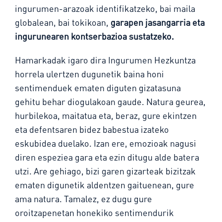
ingurumen-arazoak identifikatzeko, bai maila
globalean, bai tokikoan,
garapen jasangarria eta
ingurunearen kontserbazioa sustatzeko.
Hamarkadak igaro dira Ingurumen Hezkuntza
horrela ulertzen dugunetik baina honi
sentimenduek ematen diguten gizatasuna
gehitu behar diogulakoan gaude. Natura geurea,
hurbilekoa, maitatua eta, beraz, gure ekintzen
eta defentsaren bidez babestua izateko
eskubidea duelako. Izan ere, emozioak nagusi
diren espeziea gara eta ezin ditugu alde batera
utzi. Are gehiago, bizi garen gizarteak bizitzak
ematen digunetik aldentzen gaituenean, gure
ama natura. Tamalez, ez dugu gure
oroitzapenetan honekiko sentimendurik