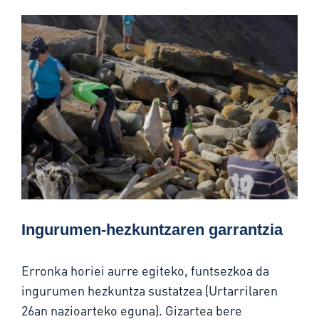
Ingurumen-hezkuntzaren garrantzia
Erronka horiei aurre egiteko, funtsezkoa da
ingurumen hezkuntza sustatzea (Urtarrilaren
26an nazioarteko eguna). Gizartea bere