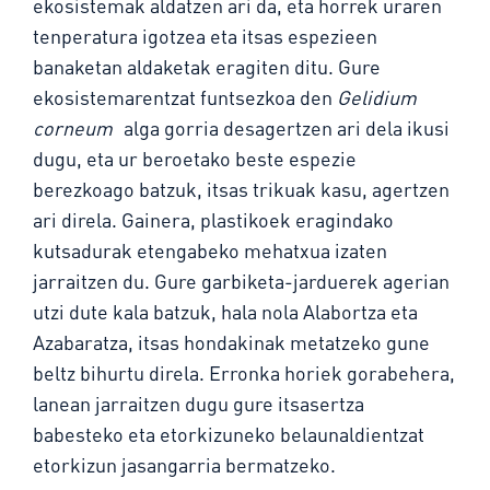
ekosistemak aldatzen ari da, eta horrek uraren
tenperatura igotzea eta itsas espezieen
banaketan aldaketak eragiten ditu. Gure
ekosistemarentzat funtsezkoa den
Gelidium
corneum
alga gorria desagertzen ari dela ikusi
dugu, eta ur beroetako beste espezie
berezkoago batzuk, itsas trikuak kasu, agertzen
ari direla. Gainera, plastikoek eragindako
kutsadurak etengabeko mehatxua izaten
jarraitzen du. Gure garbiketa-jarduerek agerian
utzi dute kala batzuk, hala nola Alabortza eta
Azabaratza, itsas hondakinak metatzeko gune
beltz bihurtu direla. Erronka horiek gorabehera,
lanean jarraitzen dugu gure itsasertza
babesteko eta etorkizuneko belaunaldientzat
etorkizun jasangarria bermatzeko.