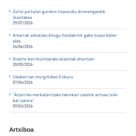
Zortzi portutan gurekin itsasoratu direnengandik
ikasitakoa
29/07/2026
Amarrak askatuko ditugu hondakinik gabe itsaso baten
alde
24/06/2026
Gizarte-berrikuntzarako aliantzak ehuntzen
20/05/2026
Udaberrian murgiltzkeo 5 liburu
07/04/2026
“Atzerriko merkataritzako teknikari izatetik artisau txiki
bat izatera”
09/03/2026
Artxiboa