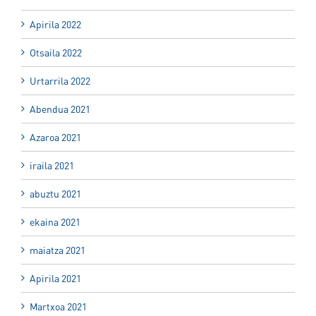
Apirila 2022
Otsaila 2022
Urtarrila 2022
Abendua 2021
Azaroa 2021
iraila 2021
abuztu 2021
ekaina 2021
maiatza 2021
Apirila 2021
Martxoa 2021