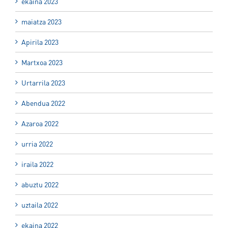
ekaina 2023
maiatza 2023
Apirila 2023
Martxoa 2023
Urtarrila 2023
Abendua 2022
Azaroa 2022
urria 2022
iraila 2022
abuztu 2022
uztaila 2022
ekaina 2022