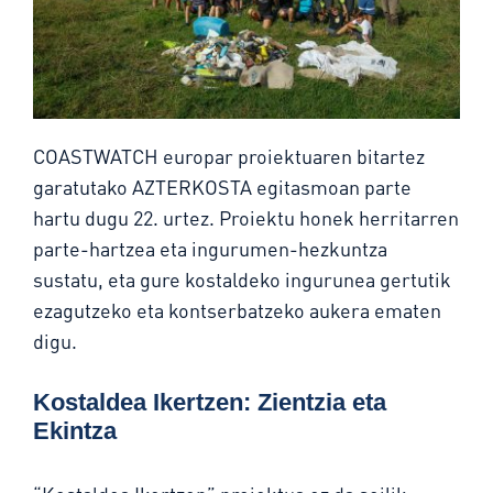
COASTWATCH europar proiektuaren bitartez
garatutako AZTERKOSTA egitasmoan parte
hartu dugu 22. urtez. Proiektu honek herritarren
parte-hartzea eta ingurumen-hezkuntza
sustatu, eta gure kostaldeko ingurunea gertutik
ezagutzeko eta kontserbatzeko aukera ematen
digu.
Kostaldea Ikertzen: Zientzia eta
Ekintza