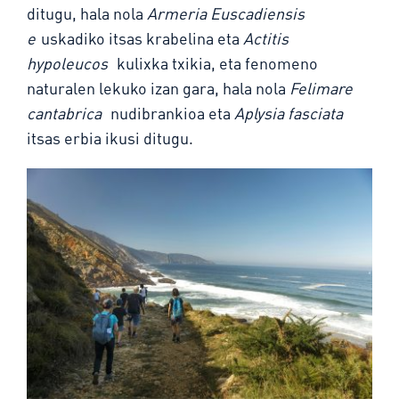
ditugu, hala nola
Armeria Euscadiensis
e
uskadiko itsas krabelina eta
Actitis
hypoleucos
kulixka txikia, eta fenomeno
naturalen lekuko izan gara, hala nola
Felimare
cantabrica
nudibrankioa eta
Aplysia fasciata
itsas erbia ikusi ditugu.