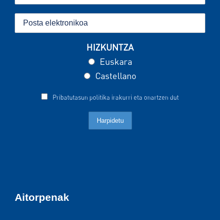
HIZKUNTZA
Euskara
Castellano
Pribatutasun politika irakurri eta onartzen dut
Aitorpenak