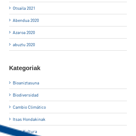
Otsaila 2021
Abendua 2020
Azaroa 2020
abuztu 2020
Kategoriak
Bioaniztasuna
Biodiversidad
Cambio Climático
Itsas Hondakinak
Itsas Kultura