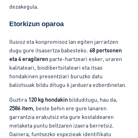
dezakegula.
Etorkizun oparoa
Ilusioz eta konpromisoz lan egiten jarraitzen
dugu gure itsasertza babesteko.
68 pertsonen
eta 4 eragileren
parte-hartzeari esker, uraren
kalitateari, biodibertsitateari eta itsas
hondakinen presentziari buruzko datu
baliotsuak bildu ditugu 6 jarduera ezberdinetan.
Guztira
120 kg hondakin
bilduditugu, hau da,
2586 item
, beste behin ere gure lanaren
garrantzia erakutsiz eta gure kostaldearen
metaketa puntu beltzaren izaera berretsiz.
Gainera, funtsezko espezieak identifikatu