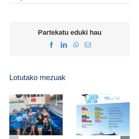
Partekatu eduki hau
Facebook
LinkedIn
WhatsApp
Email
Lotutako mezuak