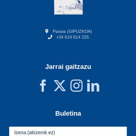
Pasaia (GIPUZKOA)
+34 619 814 225
Jarrai gaitzazu
Buletina