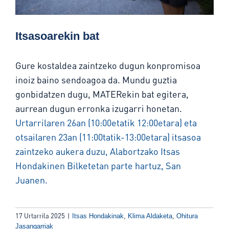
Itsasoarekin bat
Gure kostaldea zaintzeko dugun konpromisoa
inoiz baino sendoagoa da. Mundu guztia
gonbidatzen dugu, MATERekin bat egitera,
aurrean dugun erronka izugarri honetan.
Urtarrilaren 26an (10:00etatik 12:00etara) eta
otsailaren 23an (11:00tatik-13:00etara) itsasoa
zaintzeko aukera duzu, Alabortzako Itsas
Hondakinen Bilketetan parte hartuz, San
Juanen.
17 Urtarrila 2025
|
Itsas Hondakinak
,
Klima Aldaketa
,
Ohitura
Jasangarriak