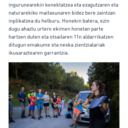
ingurunearekin konektatzea eta ezagutzaren eta
naturarekiko maitasunaren bidez bere zaintzan
inplikatzea du helburu. Honekin batera, ezin
dugu ahaztu urtero ekimen honetan parte
hartzen duten eta otsailaren 11n aldarrikatzen
ditugun emakume eta neska zientzialariak
ikusaraztearen garrantzia.