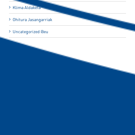
Klima Aldaketa
Ohitura Jasangarriak
Uncategorized @eu