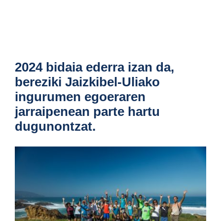
2024 bidaia ederra izan da,
bereziki Jaizkibel-Uliako
ingurumen egoeraren
jarraipenean parte hartu
dugunontzat.