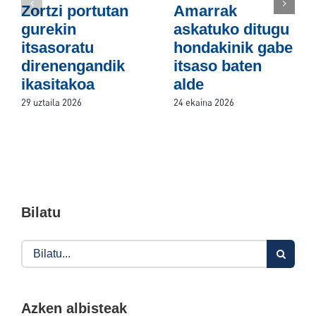
Zortzi portutan
Amarrak
gurekin
askatuko ditugu
itsasoratu
hondakinik gabe
direnengandik
itsaso baten
ikasitakoa
alde
29 uztaila 2026
24 ekaina 2026
Bilatu
Search
for:
Azken albisteak