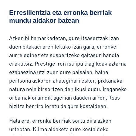
Erresilientzia eta erronka berriak
mundu aldakor batean
Azken bi hamarkadetan, gure itsasertzak izan
duen bilakaeraren lekuko izan gara, erronkei
aurre eginez eta suspertzeko gaitasun handia
erakutsiz. Prestige-ren istripu tragikoak aztarna
ezabaezina utzi zuen gure paisaian, baina
pertsona askoren ahaleginari esker, pixkanaka
natura nola birsortzen den ikusi dugu. Iraganeko
orbainak oraindik agerian dauden arren, itsas
bizitza berriro loratu da gure kostaldean.
Hala ere, erronka berriak sortu dira azken
urteotan. Klima aldaketa gure kostaldeko