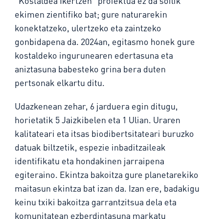
“Kostaldea Ikertzen” proiektua ez da soilik
ekimen zientifiko bat; gure naturarekin
konektatzeko, ulertzeko eta zaintzeko
gonbidapena da. 2024an, egitasmo honek gure
kostaldeko ingurunearen edertasuna eta
aniztasuna babesteko grina bera duten
pertsonak elkartu ditu.
Udazkenean zehar, 6 jarduera egin ditugu,
horietatik 5 Jaizkibelen eta 1 Ulian. Uraren
kalitateari eta itsas biodibertsitateari buruzko
datuak biltzetik, espezie inbaditzaileak
identifikatu eta hondakinen jarraipena
egiteraino. Ekintza bakoitza gure planetarekiko
maitasun ekintza bat izan da. Izan ere, badakigu
keinu txiki bakoitza garrantzitsua dela eta
komunitatean ezberdintasuna markatu