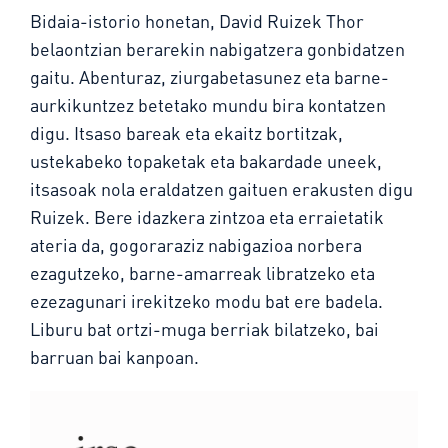
Bidaia-istorio honetan, David Ruizek Thor
belaontzian berarekin nabigatzera gonbidatzen
gaitu. Abenturaz, ziurgabetasunez eta barne-
aurkikuntzez betetako mundu bira kontatzen
digu. Itsaso bareak eta ekaitz bortitzak,
ustekabeko topaketak eta bakardade uneek,
itsasoak nola eraldatzen gaituen erakusten digu
Ruizek. Bere idazkera zintzoa eta erraietatik
ateria da, gogoraraziz nabigazioa norbera
ezagutzeko, barne-amarreak libratzeko eta
ezezagunari irekitzeko modu bat ere badela.
Liburu bat ortzi-muga berriak bilatzeko, bai
barruan bai kanpoan.