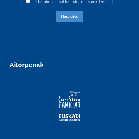
Pribatutasun politika irakurri eta onartzen dut
Aitorpenak