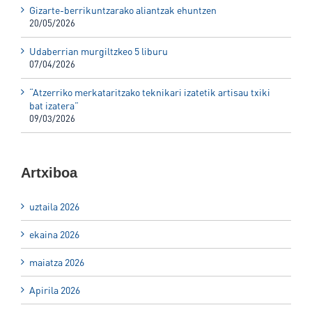
Gizarte-berrikuntzarako aliantzak ehuntzen
20/05/2026
Udaberrian murgiltzkeo 5 liburu
07/04/2026
“Atzerriko merkataritzako teknikari izatetik artisau txiki
bat izatera”
09/03/2026
Artxiboa
uztaila 2026
ekaina 2026
maiatza 2026
Apirila 2026