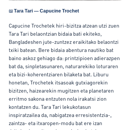
📖
Tara Tari — Capucine Trochet
Capucine Trochetek hiri-bizitza atzean utzi zuen
Tara Tari belaontzian bidaia bati ekiteko,
Bangladeshen jute-zuntzez eraikitako belaontzi
txiki batean. Bere bidaia abentura nautiko bat
baino askoz gehiago da: printzipioen adierazpen
bat da, sinpletasunaren, naturarekiko loturaren
eta bizi-koherentziaren bilaketa bat. Liburu
honetan, Trochetek itsasoak gutxiagorekin
bizitzen, haizearekin mugitzen eta planetaren
erritmo sakona entzuten nola irakatsi zion
kontatzen du. Tara Tari lekukotasun
inspiratzailea da, nabigatzea erresistentzia-,
zaintza- eta itxaropen-modu bat ere izan