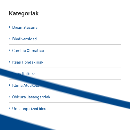
Kategoriak
Bioaniztasuna
Biodiversidad
Cambio Climático
Itsas Hondakinak
Itsas Kultura
Klima Aldaketa
Ohitura Jasangarriak
Uncategorized @eu