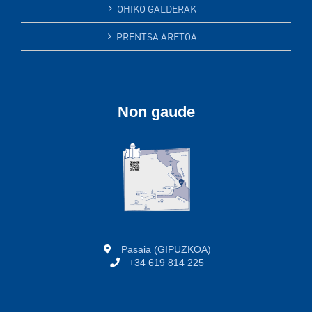
OHIKO GALDERAK
PRENTSA ARETOA
Non gaude
Pasaia (GIPUZKOA)
+34 619 814 225