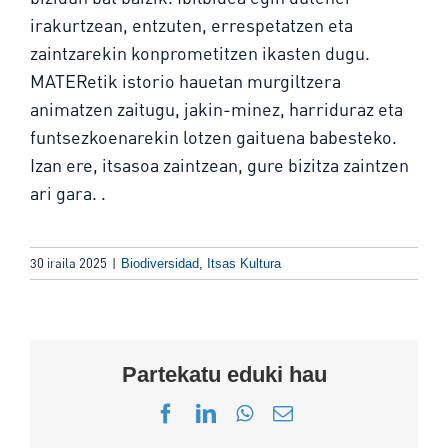
irakurtzean, entzuten, errespetatzen eta
zaintzarekin konprometitzen ikasten dugu.
MATERetik istorio hauetan murgiltzera
animatzen zaitugu, jakin-minez, harriduraz eta
funtsezkoenarekin lotzen gaituena babesteko.
Izan ere, itsasoa zaintzean, gure bizitza zaintzen
ari gara.
.
30 iraila 2025
|
Biodiversidad
,
Itsas Kultura
Partekatu eduki hau
Facebook
LinkedIn
WhatsApp
Email