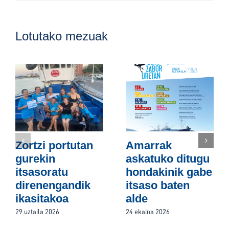
Lotutako mezuak
Zortzi portutan
Amarrak
gurekin
askatuko ditugu
itsasoratu
hondakinik gabe
direnengandik
itsaso baten
ikasitakoa
alde
29 uztaila 2026
24 ekaina 2026