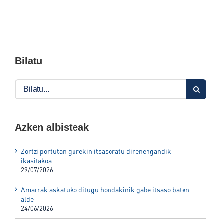
Bilatu
Search
for:
Azken albisteak
Zortzi portutan gurekin itsasoratu direnengandik
ikasitakoa
29/07/2026
Amarrak askatuko ditugu hondakinik gabe itsaso baten
alde
24/06/2026