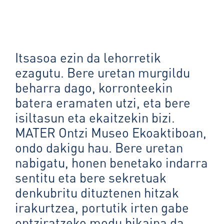
Itsasoa ezin da lehorretik
ezagutu. Bere uretan murgildu
beharra dago, korronteekin
batera eramaten utzi, eta bere
isiltasun eta ekaitzekin bizi.
MATER Ontzi Museo Ekoaktiboan,
ondo dakigu hau. Bere uretan
nabigatu, honen benetako indarra
sentitu eta bere sekretuak
denkubritu dituztenen hitzak
irakurtzea, portutik irten gabe
ontziratzeko modu bikaina da.