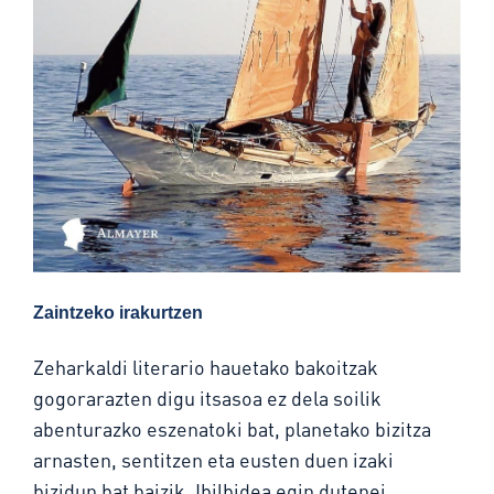
Zaintzeko irakurtzen
Zeharkaldi literario hauetako bakoitzak
gogorarazten digu itsasoa ez dela soilik
abenturazko eszenatoki bat, planetako bizitza
arnasten, sentitzen eta eusten duen izaki
bizidun bat baizik. Ibilbidea egin dutenei