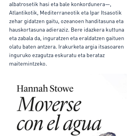
albatrosetik hasi eta bale konkordunera—,
Atlantikotik, Mediterraneotik eta Ipar Itsasotik
zehar gidatzen gaitu, ozeanoen handitasuna eta
hauskortasuna adieraziz. Bere idazkera kuttuna
eta zabala da, inguratzen eta eraldatzen gaituen
olatu baten antzera. Irakurketa argia itsasoaren
inguruko ezagutza eskuratu eta berataz
maitemintzeko.