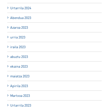
Urtarrila 2024
Abendua 2023
Azaroa 2023
urria 2023
iraila 2023
abuztu 2023
ekaina 2023
maiatza 2023
Apirila 2023
Martxoa 2023
Urtarrila 2023