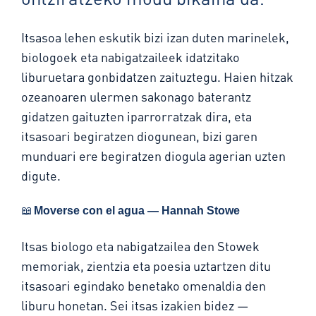
Itsasoa lehen eskutik bizi izan duten marinelek,
biologoek eta nabigatzaileek idatzitako
liburuetara gonbidatzen zaituztegu. Haien hitzak
ozeanoaren ulermen sakonago baterantz
gidatzen gaituzten iparrorratzak dira, eta
itsasoari begiratzen diogunean, bizi garen
munduari ere begiratzen diogula agerian uzten
digute.
📖
Moverse con el agua — Hannah Stowe
Itsas biologo eta nabigatzailea den Stowek
memoriak, zientzia eta poesia uztartzen ditu
itsasoari egindako benetako omenaldia den
liburu honetan. Sei itsas izakien bidez —