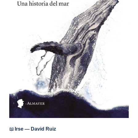
📖
Irse — David Ruiz