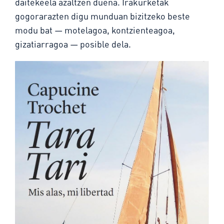
daitekeela azaltzen duena. Irakurketak
gogorarazten digu munduan bizitzeko beste
modu bat — motelagoa, kontzienteagoa,
gizatiarragoa — posible dela.