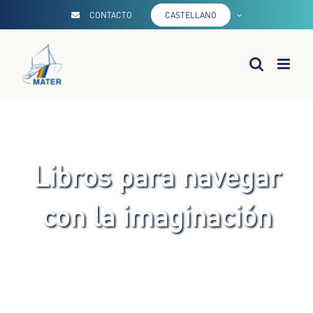
Saltar
CONTACTO
CASTELLANO
al
contenido
Libros para navegar
con la imaginación