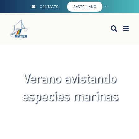
Saltar
CONTACTO
CASTELLANO
al
contenido
Verano avistando
especies marinas