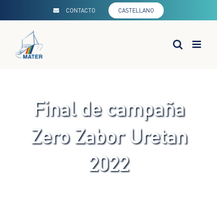
Saltar
CONTACTO
CASTELLANO
al
contenido
Final de campaña
Zero Zabor Uretan
2022