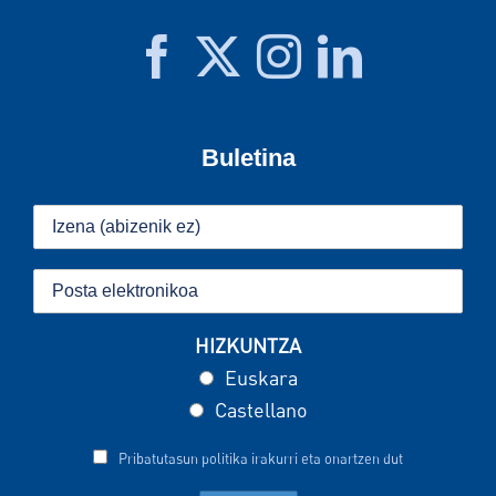
Buletina
HIZKUNTZA
Euskara
Castellano
Pribatutasun politika irakurri eta onartzen dut