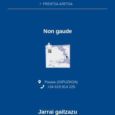
PRENTSA ARETOA
Non gaude
Pasaia (GIPUZKOA)
+34 619 814 225
Jarrai gaitzazu