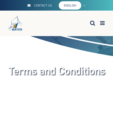
Skip
CONTACT US
ENGLISH
to
content
Terms and Conditions