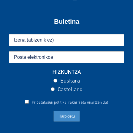
Buletina
HIZKUNTZA
Euskara
Castellano
Pribatutasun politika irakurri eta onartzen dut