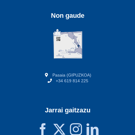
Non gaude
Pasaia (GIPUZKOA)
+34 619 814 225
Jarrai gaitzazu