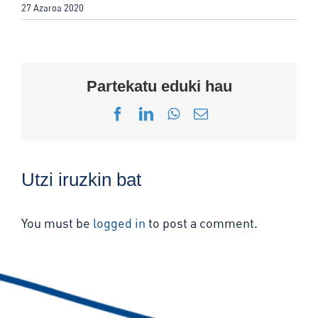
27 Azaroa 2020
Partekatu eduki hau
Facebook
LinkedIn
WhatsApp
Email
Utzi iruzkin bat
You must be
logged in
to post a comment.