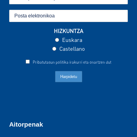
HIZKUNTZA
Euskara
Castellano
Pribatutasun politika irakurri eta onartzen dut
Aitorpenak