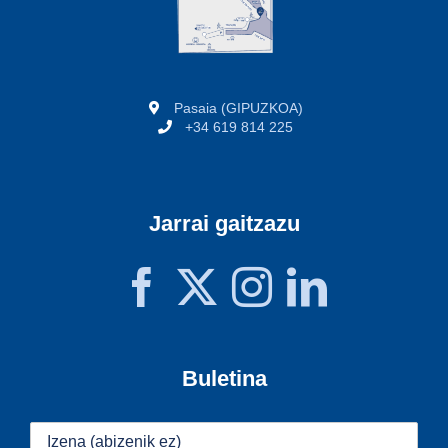
Pasaia (GIPUZKOA)
+34 619 814 225
Jarrai gaitzazu
Buletina