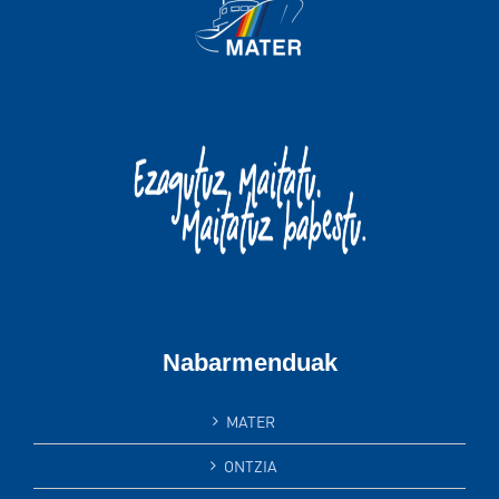
Nabarmenduak
MATER
ONTZIA