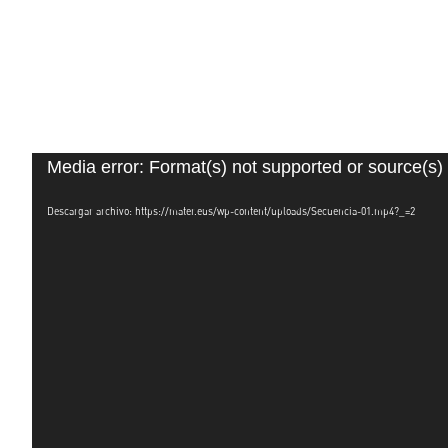
Reproductor
Media error: Format(s) not supported or source(s)
de
vídeo
Descargar archivo: https://mater.eus/wp-content/uploads/Secuencia-01.mp4?_=2