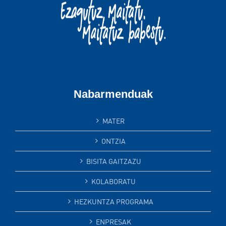
Nabarmenduak
MATER
ONTZIA
BISITA GAITZAZU
KOLABORATU
HEZKUNTZA PROGRAMA
ENPRESAK