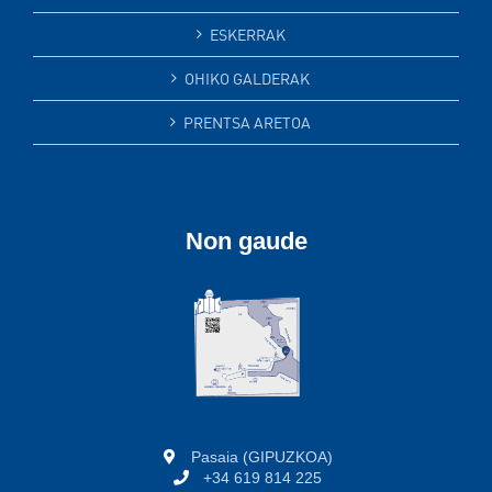
ESKERRAK
OHIKO GALDERAK
PRENTSA ARETOA
Non gaude
Pasaia (GIPUZKOA)
+34 619 814 225