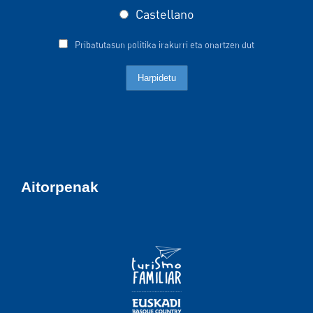
Castellano
Pribatutasun politika irakurri eta onartzen dut
Aitorpenak