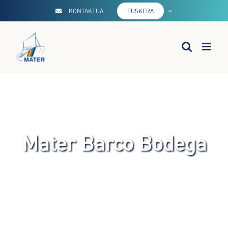
Skip
KONTAKTUA
EUSKERA
to
content
Mater Barco Bodega