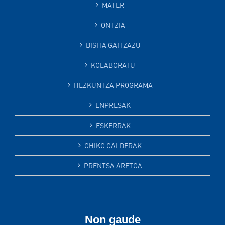
MATER
ONTZIA
BISITA GAITZAZU
KOLABORATU
HEZKUNTZA PROGRAMA
ENPRESAK
ESKERRAK
OHIKO GALDERAK
PRENTSA ARETOA
Non gaude