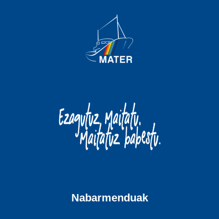
Nabarmenduak