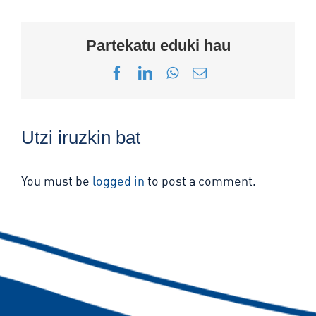
Partekatu eduki hau
Facebook
LinkedIn
WhatsApp
Email
Utzi iruzkin bat
You must be
logged in
to post a comment.