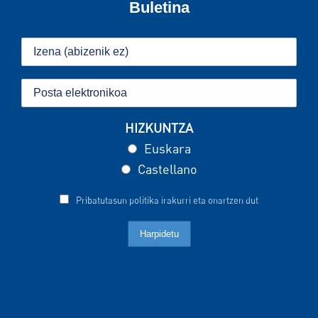
Buletina
HIZKUNTZA
Euskara
Castellano
Pribatutasun politika irakurri eta onartzen dut