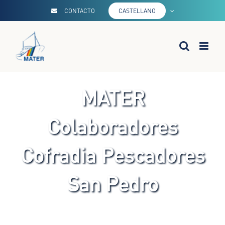
Saltar
CONTACTO
CASTELLANO
al
contenido
MATER
Colaboradores
Cofradia Pescadores
San Pedro