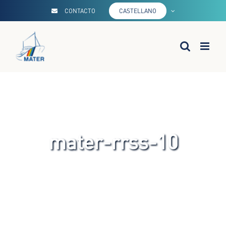
Saltar
CONTACTO
CASTELLANO
al
contenido
mater-rrss-10