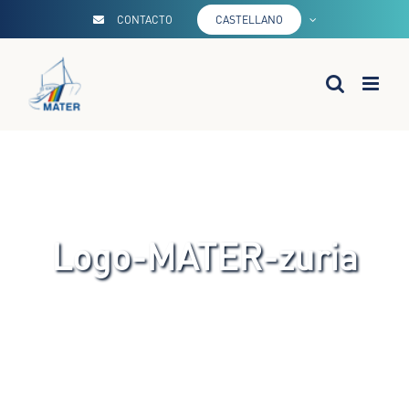
Saltar
CONTACTO
CASTELLANO
al
contenido
Logo-MATER-zuria