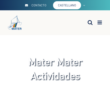
Saltar
CONTACTO
CASTELLANO
al
contenido
Mater Mater
Actividades