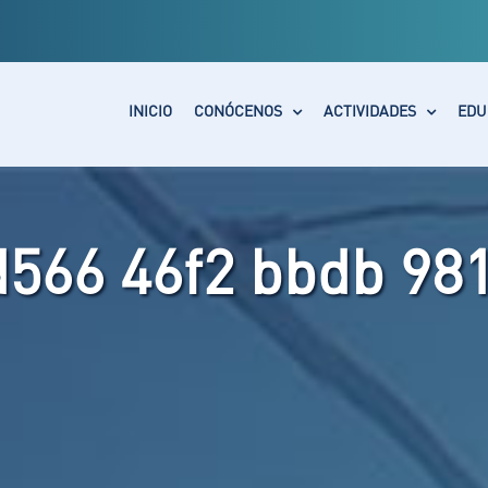
INICIO
CONÓCENOS
ACTIVIDADES
EDU
d566 46f2 bbdb 98