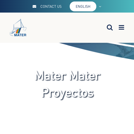
Skip
CONTACT US
ENGLISH
to
content
Mater Mater
Proyectos