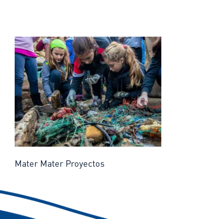
Mater Mater Proyectos