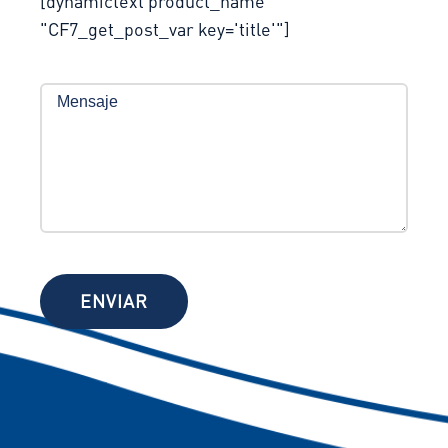
[dynamictext product_name
"CF7_get_post_var key='title'"]