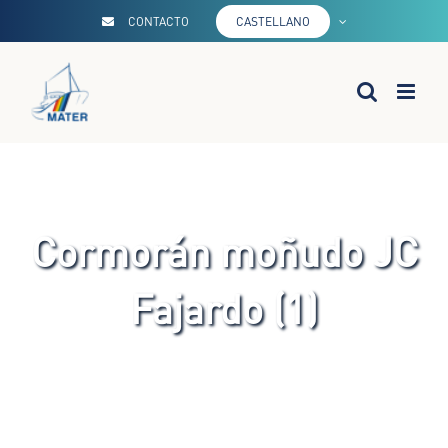
Saltar
CONTACTO
CASTELLANO
al
contenido
Cormorán moñudo JC
Fajardo (1)