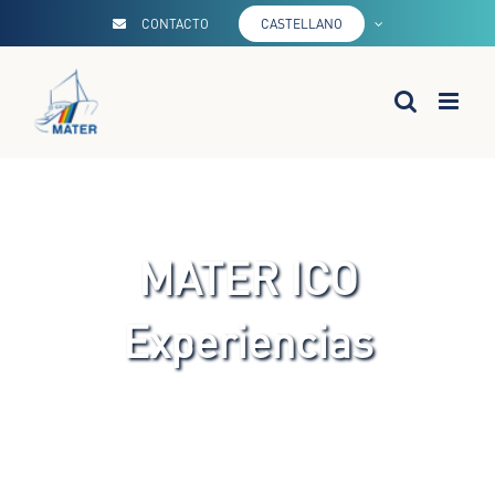
Saltar
CONTACTO
CASTELLANO
al
contenido
MATER ICO
Experiencias