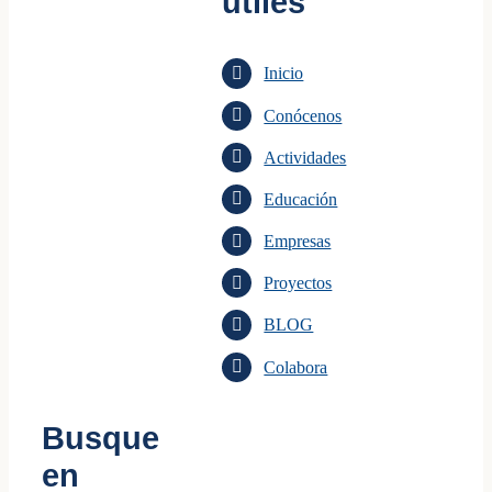
útiles
Inicio
Conócenos
Actividades
Educación
Empresas
Proyectos
BLOG
Colabora
Busque
en